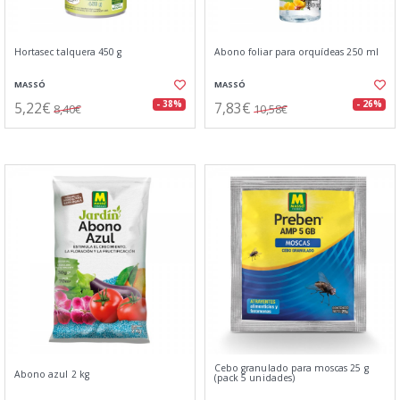
Hortasec talquera 450 g
Abono foliar para orquídeas 250 ml
MASSÓ
MASSÓ
5,22€
7,83€
- 38%
- 26%
8,40€
10,58€
Cebo granulado para moscas 25 g
Abono azul 2 kg
(pack 5 unidades)