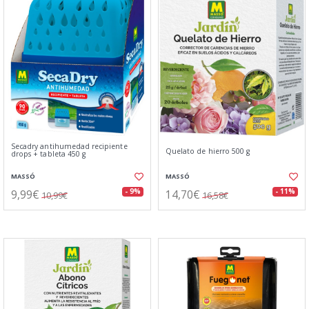
Secadry antihumedad recipiente
Quelato de hierro 500 g
drops + tableta 450 g
MASSÓ
MASSÓ
9,99€
14,70€
- 9%
- 11%
10,99€
16,58€