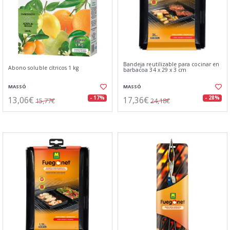
Bandeja reutilizable para cocinar en
Abono soluble cítricos 1 kg
barbacoa 34 x 29 x 3 cm
MASSÓ
MASSÓ
13,06€
17,36€
- 17%
- 28%
15,77€
24,18€