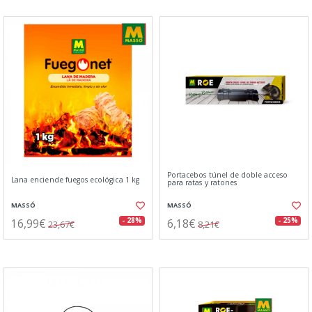
Portacebos túnel de doble acceso
Lana enciende fuegos ecológica 1 kg
para ratas y ratones
MASSÓ
MASSÓ
16,99€
6,18€
- 28%
- 25%
23,67€
8,21€