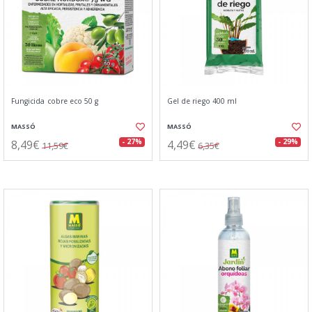
Fungicida cobre eco 50 g
Gel de riego 400 ml
MASSÓ
MASSÓ
8,49€
4,49€
- 27%
- 29%
11,59€
6,35€