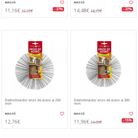
MASSÓ
MASSÓ
11,16€
14,48€
- 27%
- 23%
15,32€
18,72€
Deshollinador erizo de acero ø 250
Deshollinador erizo de acero ø 200
mm
mm
MASSÓ
MASSÓ
12,76€
11,96€
- 15%
14,06€