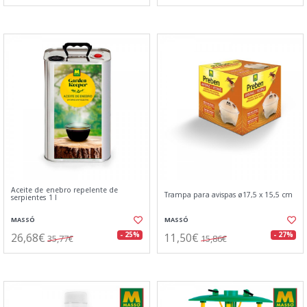
Aceite de enebro repelente de
Trampa para avispas ø17,5 x 15,5 cm
serpientes 1 l
MASSÓ
MASSÓ
26,68€
11,50€
- 25%
- 27%
35,77€
15,86€