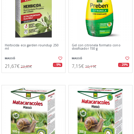
Herbicida eco garden roundup 250
Gel con citronela formato cono
ml
dosificador 150 g
MASSÓ
MASSÓ
21,67€
7,15€
- 9%
- 29%
23,85€
10,11€