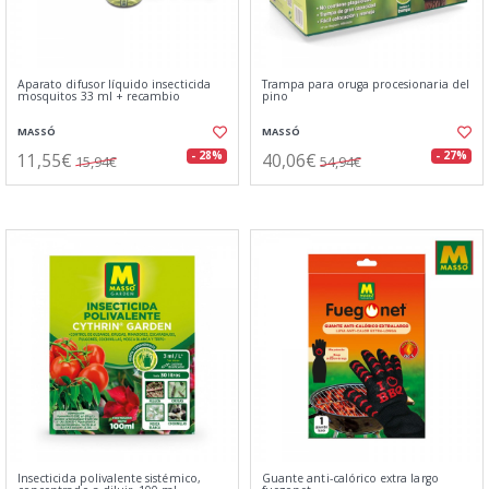
Aparato difusor líquido insecticida
Trampa para oruga procesionaria del
mosquitos 33 ml + recambio
pino
MASSÓ
MASSÓ
11,55€
40,06€
- 28%
- 27%
15,94€
54,94€
Insecticida polivalente sistémico,
Guante anti-calórico extra largo