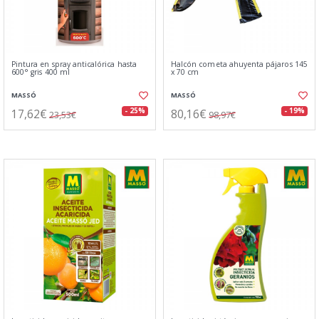
Pintura en spray anticalórica hasta
Halcón cometa ahuyenta pájaros 145
600° gris 400 ml
x 70 cm
MASSÓ
MASSÓ
17,62€
80,16€
- 25%
- 19%
23,53€
98,97€