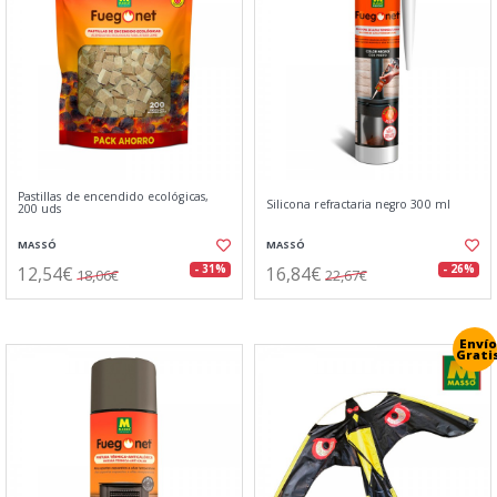
Pastillas de encendido ecológicas,
Silicona refractaria negro 300 ml
200 uds
MASSÓ
MASSÓ
12,54€
16,84€
- 31%
- 26%
18,06€
22,67€
Envío
Grati