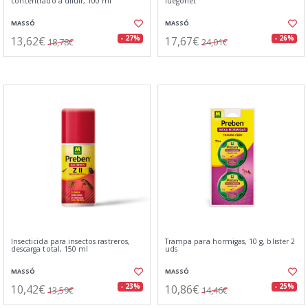
concentrado a diluir, 100 ml
fuegonet
MASSÓ
MASSÓ
13,62€
17,67€
- 27%
- 26%
18,78€
24,01€
Insecticida para insectos rastreros,
Trampa para hormigas, 10 g, blister 2
descarga total, 150 ml
uds
MASSÓ
MASSÓ
10,42€
10,86€
- 23%
- 25%
13,59€
14,46€