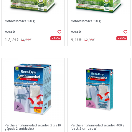
Matacaracoles 500 g
Matacaracoles 350 g
MASSÓ
MASSÓ
12,23€
9,10€
- 16%
- 26%
14,52€
12,35€
Percha antihumedad secadry, 3 x 210
Percha antihumedad secadry, 400 g
g (pack 2 unidades)
(pack 2 unidades)