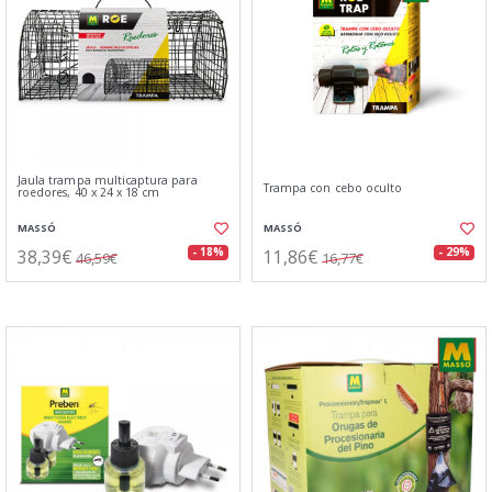
Jaula trampa multicaptura para
Trampa con cebo oculto
roedores, 40 x 24 x 18 cm
MASSÓ
MASSÓ
38,39€
11,86€
- 18%
- 29%
46,59€
16,77€