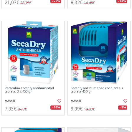
21,07€
8,32€
- 27%
- 43%
28,78€
14,48€
Recambio secadry antihumedad
Secadry antihumedad recipiente +
tableta, 3 x 450 g
tableta 450 g
MASSÓ
MASSÓ
7,93€
9,99€
- 10%
- 8%
8,77€
10,85€