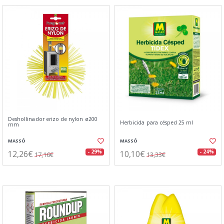
Deshollinador erizo de nylon ø200
Herbicida para césped 25 ml
mm
MASSÓ
MASSÓ
12,26€
10,10€
- 29%
- 24%
17,16€
13,33€