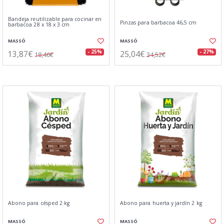
Bandeja reutilizable para cocinar en
Pinzas para barbacoa 46,5 cm
barbacoa 28 x 18 x 3 cm
MASSÓ
MASSÓ
13,87€
25,04€
- 25%
- 27%
18,46€
34,52€
Abono para césped 2 kg
Abono para huerta y jardín 2 kg
MASSÓ
MASSÓ