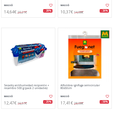
MASSÓ
MASSÓ
14,64€
10,37€
- 28%
- 26%
20,21€
14,08€
Secadry antihumedad recipiente +
Alfombra ignífuga semicircular
recambio 500 g (pack 2 unidades)
80x50cm
MASSÓ
MASSÓ
12,47€
17,41€
- 25%
- 38%
16,57€
28,08€