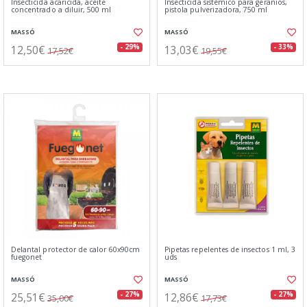
Insecticida acaricida, aceite
Insecticida sistémico para geranios,
concentrado a diluir, 500 ml
pistola pulverizadora, 750 ml
MASSÓ
MASSÓ
12,50€
13,03€
- 29%
- 33%
17,52€
19,55€
Delantal protector de calor 60x90cm
Pipetas repelentes de insectos 1 ml, 3
fuegonet
uds
MASSÓ
MASSÓ
25,51€
12,86€
- 27%
- 27%
35,00€
17,73€