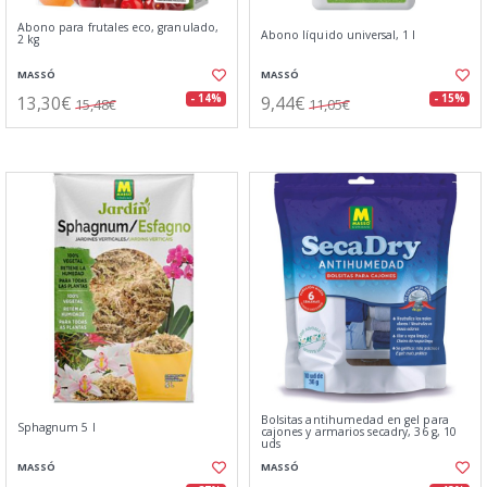
Abono para frutales eco, granulado,
Abono líquido universal, 1 l
2 kg
MASSÓ
MASSÓ
13,30€
9,44€
- 14%
- 15%
15,48€
11,05€
Bolsitas antihumedad en gel para
Sphagnum 5 l
cajones y armarios secadry, 36 g, 10
uds
MASSÓ
MASSÓ