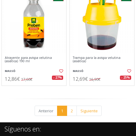
Atrayente para avispa velutina
Trampa para la avispa velutina
(asiática) 190 ml
(asiática)
MASSÓ
MASSÓ
12,86€
12,69€
- 27%
- 25%
17,66€
16,90€
Anterior
1
2
Siguiente
Síguenos en: