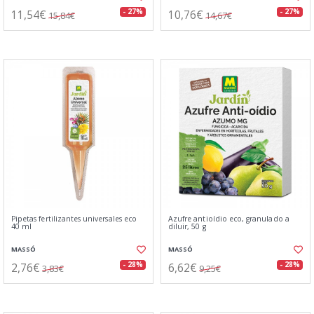
11,54€
10,76€
- 27%
- 27%
15,84€
14,67€
Pipetas fertilizantes universales eco
Azufre antioídio eco, granulado a
40 ml
diluir, 50 g
MASSÓ
MASSÓ
2,76€
6,62€
- 28%
- 28%
3,83€
9,25€