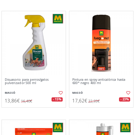
Disuasorio para perros/gatos
Pintura en spray anticalórica hasta
pulverizador 500 ml
600° negro 400 ml
MASSÓ
MASSÓ
13,86€
17,62€
- 15%
- 23%
16,40€
22,93€