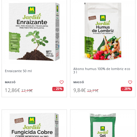
Abono humus 100% de lombriz eco
Enraizante 50 ml
3 l
MASSÓ
MASSÓ
12,86€
9,84€
- 25%
- 28%
17,19€
13,71€