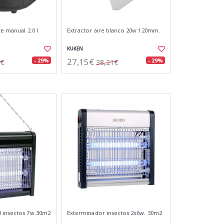
te manual 2.0 l
Extractor aire blanco 20w 120mm.
KUKEN
27,15€
- 29%
- 29%
5€
38,21€
d insectos 7w.30m2
Exterminador insectos 2x6w. 30m2