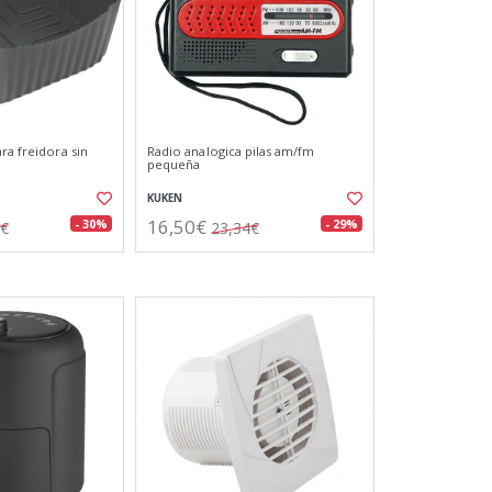
ra freidora sin
Radio analogica pilas am/fm
pequeña
KUKEN
16,50€
- 30%
- 29%
3€
23,34€