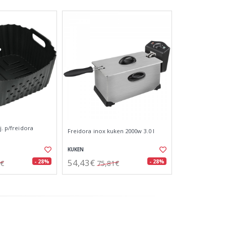
j. p/freidora
Freidora inox kuken 2000w 3.0 l
KUKEN
54,43€
- 28%
- 28%
3€
75,81€