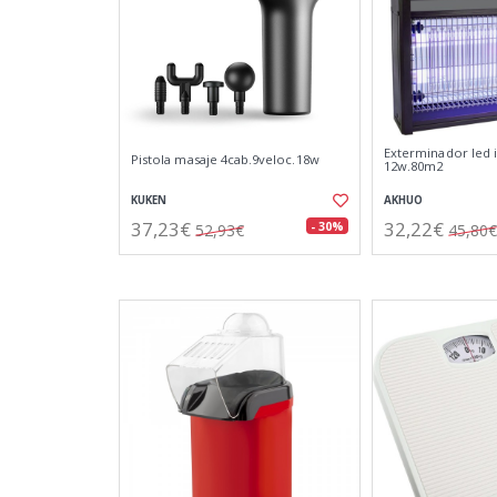
Exterminador led 
Pistola masaje 4cab.9veloc.18w
12w.80m2
KUKEN
AKHUO
37,23€
32,22€
- 30%
52,93€
45,80€