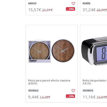
AKHUO
KUKEN
15,57€
31,24€
- 29%
21,91€
43,96€
Reloj para pared efecto madera
Reloj despertador a
ø25cm.
5,8 cm
SEGNALE
GRUNDIG
9,44€
11,16€
- 29%
13,28€
15,63€