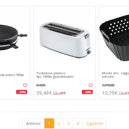
Tostadora plastico
Molde silic. c/agu
onda kuken 900w
4pc.1400w.grandekuken
s/aceite
KUKEN
SUPREME
39,49€
10,79€
- 29%
- 29%
55,28€
15,0
Anterior
1
2
3
4
Siguiente