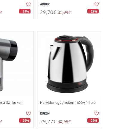
AKHUO
29,70€
- 29%
- 29%
0€
41,79€
eria 3w. kuken
Hervidor agua kuken 1600w 1 litro
KUKEN
29,27€
- 29%
- 29%
5€
40,98€