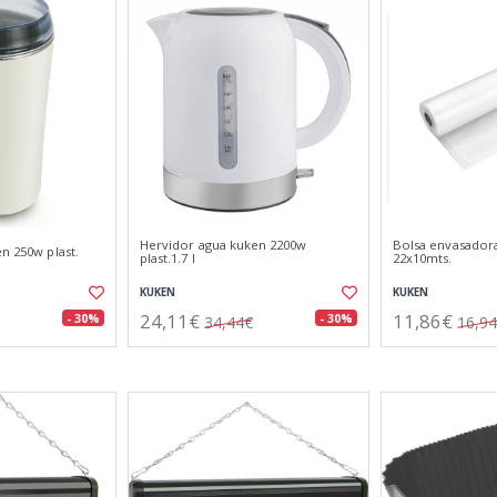
Hervidor agua kuken 2200w
Bolsa envasadora
en 250w plast.
plast.1.7 l
22x10mts.
KUKEN
KUKEN
24,11€
11,86€
- 30%
- 30%
34,44€
16,9