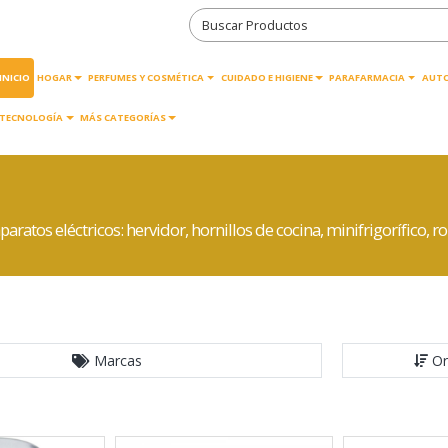
INICIO
HOGAR
PERFUMES Y COSMÉTICA
CUIDADO E HIGIENE
PARAFARMACIA
AUT
TECNOLOGÍA
MÁS CATEGORÍAS
tos eléctricos: hervidor, hornillos de cocina, minifrigorífico, rob
Marcas
Or