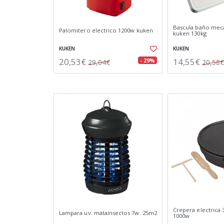
Bascula baño meca
Palomitero electrico 1200w kuken
kuken 130kg
KUKEN
KUKEN
20,53€
14,55€
- 29%
29,04€
20,58€
Crepera electrica
Lampara uv. matainsectos 7w. 25m2
1000w