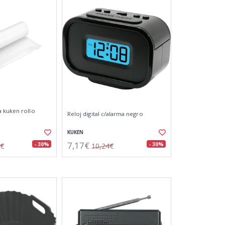
 kuken rollo
Reloj digital c/alarma negro
KUKEN
7,17€
- 30%
- 30%
4€
10,24€