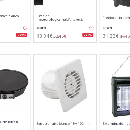
nica blanca
Estacion
Freidora sin acei
meteorologicamultif.int./ext.
KUKEN
KUKEN
43,94€
31,22€
- 29%
- 29%
62,15€
44,1
 30cm kuken
Extractor aire blanco 15w 100mm.
Exterminador le