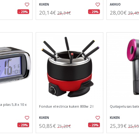
KUKEN
AKHUO
20,14€
28,00€
- 29%
- 29%
28,34€
39,4
 pilas 5,8 x 10 x
Fondue electrica kuken 800w 2 l
Quitapelusas bat
KUKEN
KUKEN
50,85€
25,39€
- 29%
- 29%
71,20€
35,5