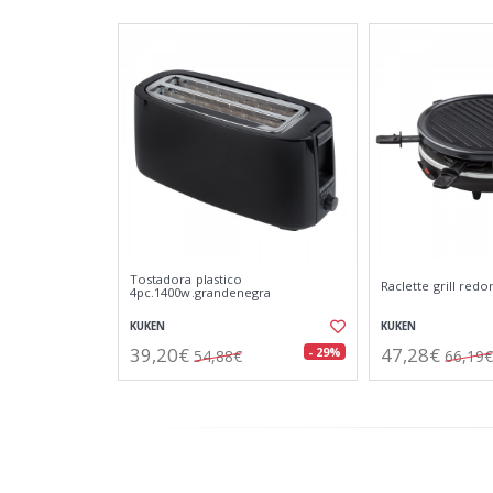
Tostadora plastico
Raclette grill red
4pc.1400w.grandenegra
KUKEN
KUKEN
39,20€
47,28€
- 29%
54,88€
66,19€