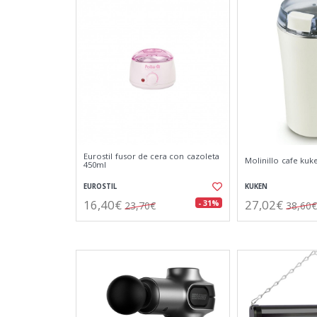
Eurostil fusor de cera con cazoleta
Molinillo cafe kuk
450ml
EUROSTIL
KUKEN
16,40€
27,02€
- 31%
23,70€
38,60€