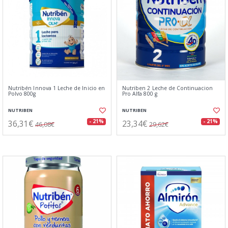
Nutribén Innova 1 Leche de Inicio en
Nutriben 2 Leche de Continuacion
Polvo 800g
Pro Alfa 800 g
NUTRIBEN
NUTRIBEN
36,31€
23,34€
- 21%
- 21%
46,08€
29,62€