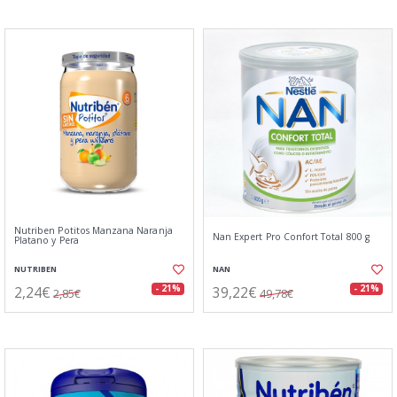
Nutriben Potitos Manzana Naranja
Nan Expert Pro Confort Total 800 g
Platano y Pera
NUTRIBEN
NAN
2,24€
39,22€
- 21%
- 21%
2,85€
49,78€