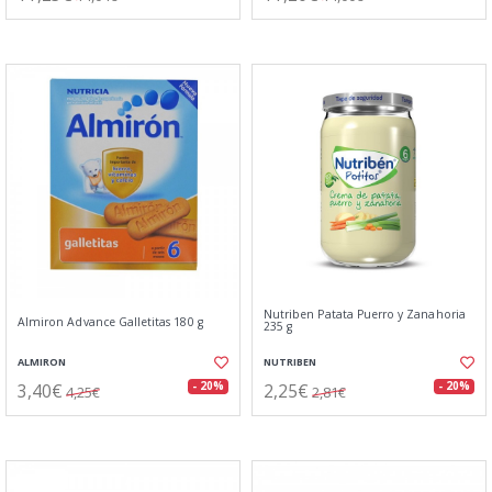
Nutriben Patata Puerro y Zanahoria
Almiron Advance Galletitas 180 g
235 g
ALMIRON
NUTRIBEN
3,40€
2,25€
- 20%
- 20%
4,25€
2,81€