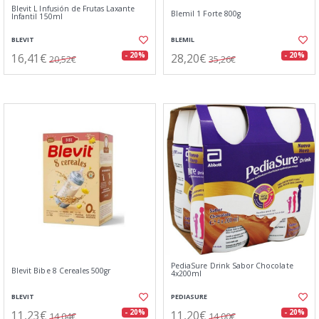
Blevit L Infusión de Frutas Laxante
Blemil 1 Forte 800g
Infantil 150ml
BLEVIT
BLEMIL
16,41€
28,20€
- 20%
- 20%
20,52€
35,26€
PediaSure Drink Sabor Chocolate
Blevit Bibe 8 Cereales 500gr
4x200ml
BLEVIT
PEDIASURE
11,23€
11,20€
- 20%
- 20%
14,04€
14,00€