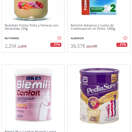
Nutribén Potito Pollo y Ternera con
Almirón Advance 2 Leche de
Verduritas 235g
Continuación en Polvo 1200g
NUTRIBEN
ALMIRON
2,25€
36,57€
- 21%
- 21%
2,85€
46,09€
Blemil Plus Confort Protech Leche