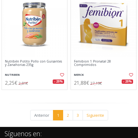
Nutribén Potito Pollo con Guisantes
Femibion 1 Pronatal 28
y Zanahorias 235g
Comprimidos
NUTRIBEN
MERCK
2,25€
21,88€
- 20%
- 20%
2,81€
27,19€
Anterior
1
2
3
Siguiente
Síguenos en: