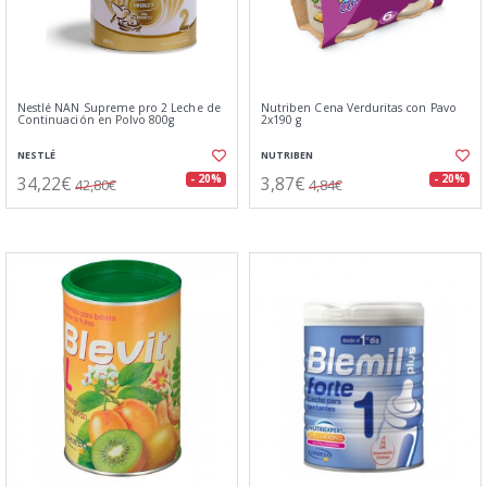
Nestlé NAN Supreme pro 2 Leche de
Nutriben Cena Verduritas con Pavo
Continuación en Polvo 800g
2x190 g
NESTLÉ
NUTRIBEN
34,22€
3,87€
- 20%
- 20%
42,80€
4,84€