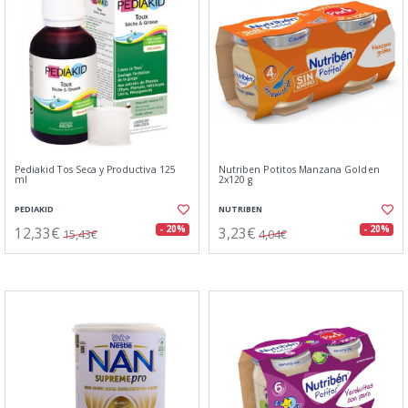
Pediakid Tos Seca y Productiva 125
Nutriben Potitos Manzana Golden
ml
2x120 g
PEDIAKID
NUTRIBEN
12,33€
3,23€
- 20%
- 20%
15,43€
4,04€