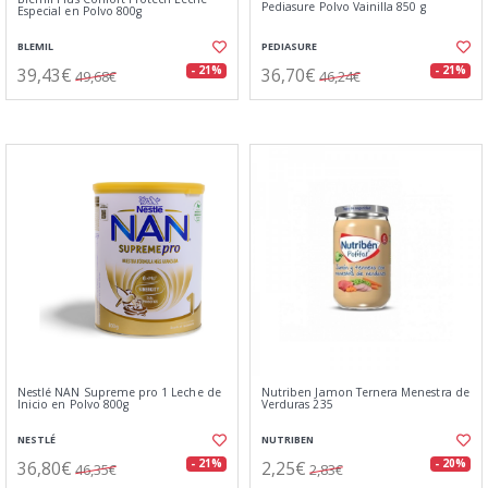
Pediasure Polvo Vainilla 850 g
Especial en Polvo 800g
BLEMIL
PEDIASURE
39,43€
36,70€
- 21%
- 21%
49,68€
46,24€
Nestlé NAN Supreme pro 1 Leche de
Nutriben Jamon Ternera Menestra de
Inicio en Polvo 800g
Verduras 235
NESTLÉ
NUTRIBEN
36,80€
2,25€
- 21%
- 20%
46,35€
2,83€