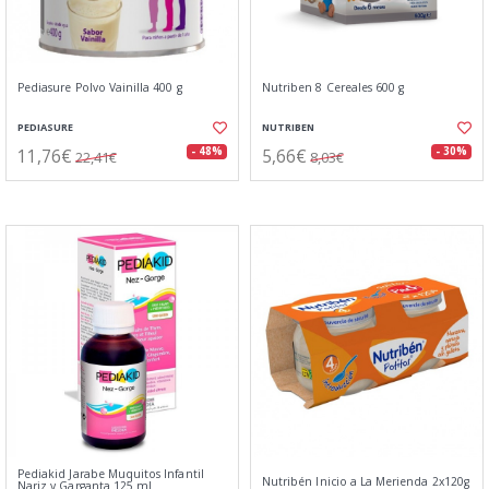
Pediasure Polvo Vainilla 400 g
Nutriben 8 Cereales 600 g
PEDIASURE
NUTRIBEN
11,76€
5,66€
- 48%
- 30%
22,41€
8,03€
Pediakid Jarabe Muquitos Infantil
Nutribén Inicio a La Merienda 2x120g
Nariz y Garganta 125 ml