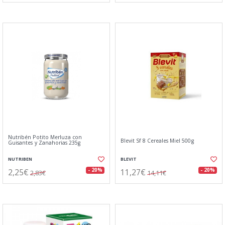
Nutribén Potito Merluza con
Blevit Sf 8 Cereales Miel 500g
Guisantes y Zanahorias 235g
NUTRIBEN
BLEVIT
2,25€
11,27€
- 20%
- 20%
2,83€
14,11€