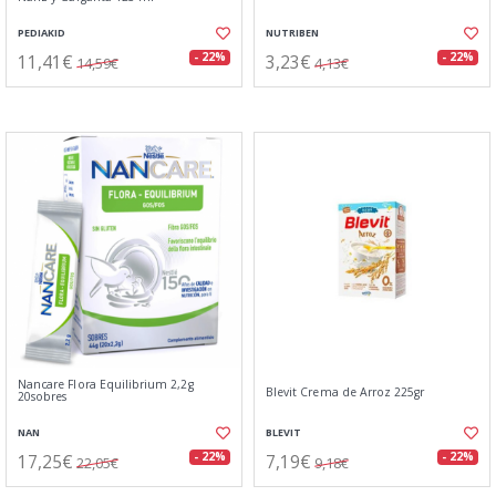
PEDIAKID
NUTRIBEN
11,41€
3,23€
- 22%
- 22%
14,59€
4,13€
Nancare Flora Equilibrium 2,2g
Blevit Crema de Arroz 225gr
20sobres
NAN
BLEVIT
17,25€
7,19€
- 22%
- 22%
22,05€
9,18€