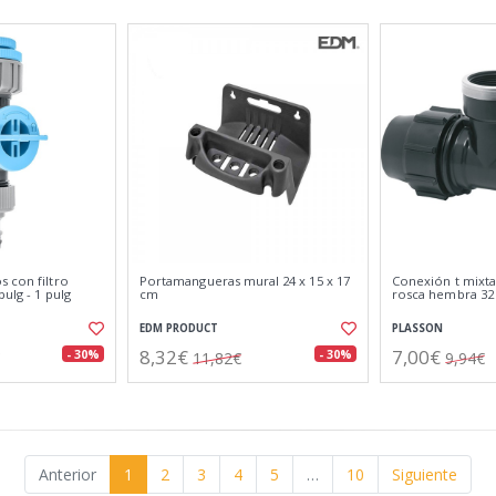
 con filtro
Portamangueras mural 24 x 15 x 17
Conexión t mixta
pulg - 1 pulg
cm
rosca hembra 32
EDM PRODUCT
PLASSON
8,32€
7,00€
- 30%
- 30%
11,82€
9,94€
Anterior
1
2
3
4
5
…
10
Siguiente