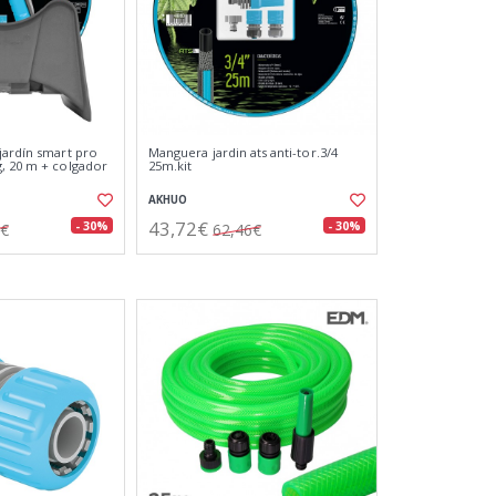
jardín smart pro
Manguera jardin ats anti-tor.3/4
, 20 m + colgador
25m.kit
AKHUO
43,72€
- 30%
- 30%
9€
62,46€