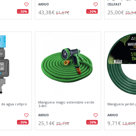
AKHUO
CELLFAST
43,38€
25,00€
- 30%
- 30%
61,67€
35,5
Manguera magic extensible verde
 de agua cellpro
Manguera jardin 
3-8m
AKHUO
AKHUO
25,14€
9,71€
- 30%
- 30%
35,73€
13,80€