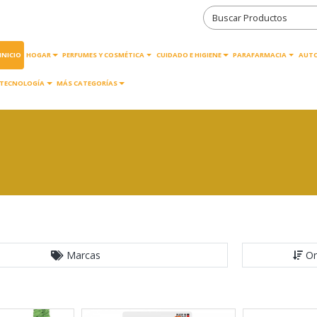
INICIO
HOGAR
PERFUMES Y COSMÉTICA
CUIDADO E HIGIENE
PARAFARMACIA
AUT
TECNOLOGÍA
MÁS CATEGORÍAS
Marcas
Or