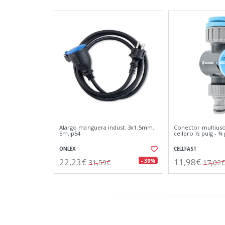
Alargo manguera indust. 3x1,5mm.
Conector multiusos
5m.ip54
cellpro ½ pulg - ¾ 
ONLEX
CELLFAST
22,23€
11,98€
- 30%
31,59€
17,02€