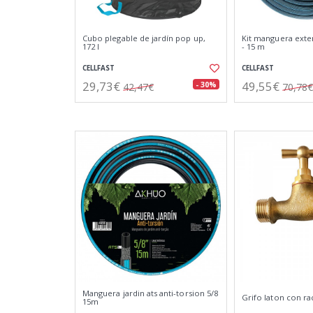
Cubo plegable de jardín pop up,
Kit manguera exten
172 l
- 15 m
CELLFAST
CELLFAST
29,73€
49,55€
- 30%
42,47€
70,78€
Manguera jardin ats anti-torsion 5/8
Grifo laton con ra
15m