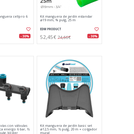
nguera cellpro 6
Kit manguera de jardín estandar
ø19 mm, ¾ pulg, 25 m
EDM PRODUCT
52,45€
- 30%
- 30%
74,66€
 vías con válvulas
Kit manguera de jardín basic set
ca energo 6 bar, ½
ø12,5 mm, ½ pulg, 20 m + colgador
pulg, blister
mural