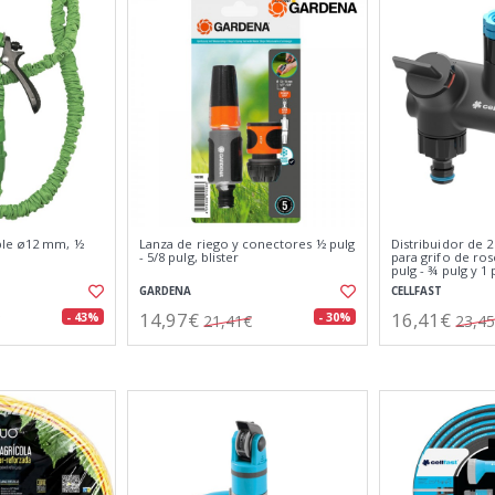
ble ø12 mm, ½
Lanza de riego y conectores ½ pulg
Distribuidor de 2
- 5/8 pulg, blister
para grifo de ros
pulg - ¾ pulg y 1 
GARDENA
CELLFAST
14,97€
16,41€
- 43%
- 30%
21,41€
23,4