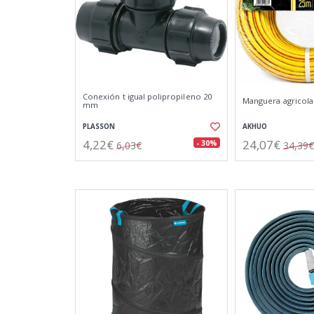
Conexión t igual polipropileno 20
Manguera agricola 
mm
PLASSON
AKHUO
4,22€
24,07€
- 30%
6,03€
34,39€