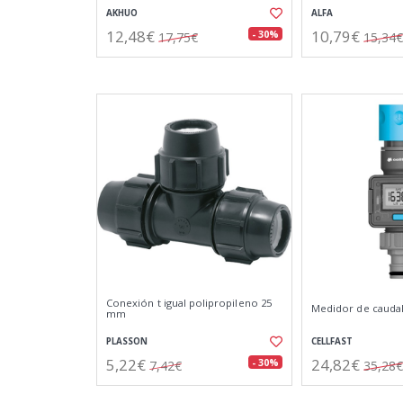
AKHUO
ALFA
12,48€
10,79€
- 30%
17,75€
15,34€
Conexión t igual polipropileno 25
Medidor de caudal
mm
PLASSON
CELLFAST
5,22€
24,82€
- 30%
7,42€
35,28€