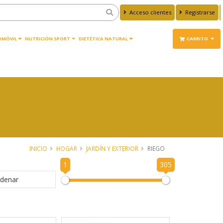
Acceso clientes
Registrarse
OMÓVIL
NUTRICIÓN SPORT
DIETÉTICA NATURAL
CARRITO
INICIO
HOGAR
JARDÍN Y EXTERIOR
RIEGO
1
305
denar