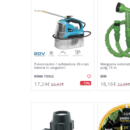
Pulverizador / sulfatadora 20 v (sin
Manguera extensi
batería ni cargador)
pulg, 15 m
KOMA TOOLS
EDM
17,24€
18,16€
- 72%
60,63€
32,08€