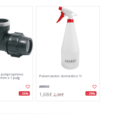
 polipropileno
Pulverizador domestico 1l
 mm x 1 pulg
AKHUO
1,68€
- 30%
- 29%
2,38€