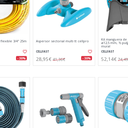
Kit manguera de 
flexible 3/4" 25m
Aspersor sectorial multi tt cellpro
ø12,5 mm, ½ pulg
mural
CELLFAST
CELLFAST
28,95€
52,14€
- 30%
- 30%
41,36€
74,4