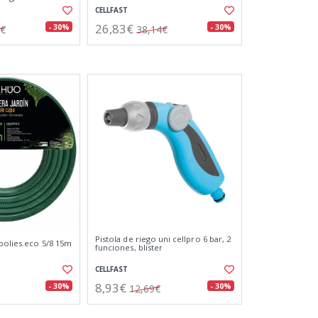
CELLFAST
26,83€
- 30%
- 30%
4€
38,14€
Pistola de riego uni cellpro 6 bar, 2
polies.eco 5/8 15m
funciones, blister
CELLFAST
8,93€
- 30%
- 30%
12,69€