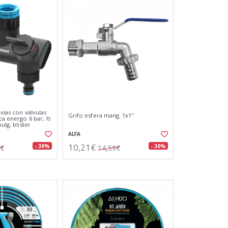
 vías con válvulas
Grifo esfera mang. 1x1"
ca energo 6 bar, ½
pulg, blister
ALFA
10,21€
- 30%
- 30%
5€
14,59€