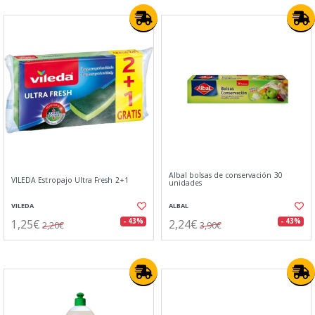
Albal bolsas de conservación 30
VILEDA Estropajo Ultra Fresh 2+1
unidades
VILEDA
ALBAL
1,25€
2,24€
- 43%
- 43%
2,20€
3,90€