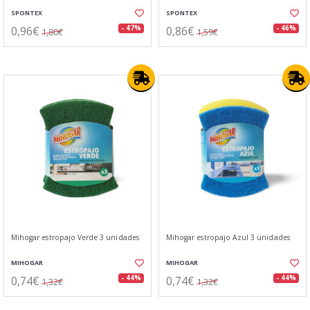
SPONTEX
SPONTEX
0,96€
0,86€
- 47%
- 46%
1,80€
1,59€
Mihogar estropajo Verde 3 unidades
Mihogar estropajo Azul 3 unidades
MIHOGAR
MIHOGAR
0,74€
0,74€
- 44%
- 44%
1,32€
1,32€