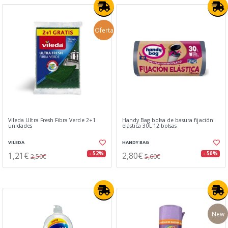
Oferta
Vileda Ultra Fresh Fibra Verde 2+1
Handy Bag bolsa de basura fijación
unidades
elástica 30L 12 bolsas
VILEDA
HANDY BAG
1,21€
2,80€
- 52%
- 50%
2,50€
5,60€
New