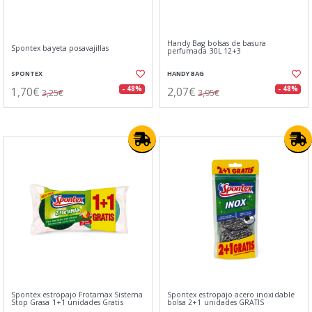
Handy Bag bolsas de basura
Spontex bayeta posavajillas
perfumada 30L 12+3
SPONTEX
HANDY BAG
1,70€
2,07€
- 48%
- 48%
3,25€
3,95€
Spontex estropajo Frotamax Sistema
Spontex estropajo acero inoxidable
Stop Grasa 1+1 unidades Gratis
bolsa 2+1 unidades GRATIS