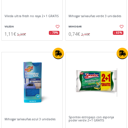
Vileda ultra fresh no raya 2+1 GRATIS
Mihogar salvauñas verde 3 unidades
VILEDA
MIHOGAR
1,11€
0,74€
- 79%
- 65%
5,30€
2,10€
Spontex estropajo con esponja
Mihogar salvauñas azul 3 unidades
poder verde 2+1 GRATIS