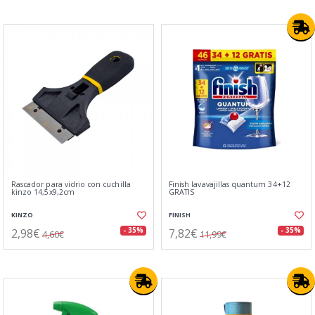
Rascador para vidrio con cuchilla
Finish lavavajillas quantum 34+12
kinzo 14,5x9,2cm
GRATIS
KINZO
FINISH
2,98€
7,82€
- 35%
- 35%
4,60€
11,99€