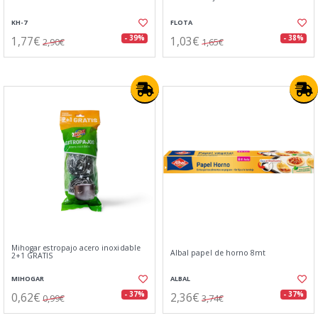
KH-7
FLOTA
1,77€
1,03€
- 39%
- 38%
2,90€
1,65€
Mihogar estropajo acero inoxidable
Albal papel de horno 8mt
2+1 GRATIS
MIHOGAR
ALBAL
0,62€
2,36€
- 37%
- 37%
0,99€
3,74€