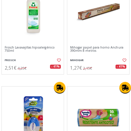
Frosch Lavavajillas hipoalergénico
Mihogar papel para horno Anchura
750ml
390mm 8 metros
FROSCH
MIHOGAR
2,51€
1,27€
- 41%
- 41%
4,25€
2,15€