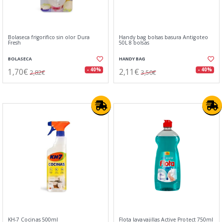
Bolaseca frigorifico sin olor Dura
Handy bag bolsas basura Antigoteo
Fresh
50L 8 bolsas
BOLASECA
HANDY BAG
1,70€
2,11€
- 40%
- 40%
2,82€
3,50€
KH-7 Cocinas 500ml
Flota lavavajillas Active Protect 750ml