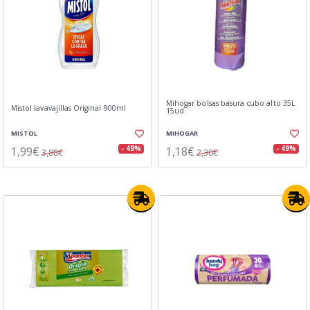
Mihogar bolsas basura cubo alto 35L
Mistol lavavajillas Original 900ml
15ud
MISTOL
MIHOGAR
1,99€
1,18€
- 49%
- 49%
3,88€
2,30€