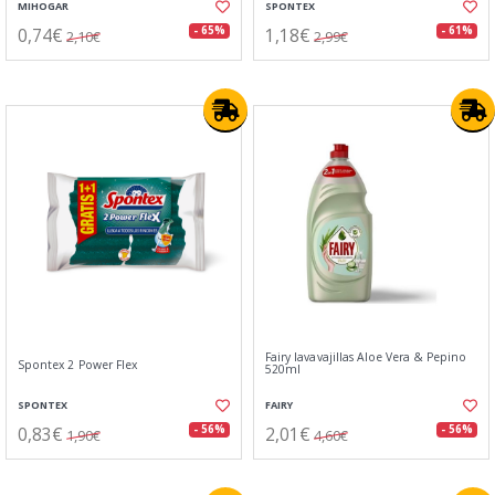
MIHOGAR
SPONTEX
0,74€
1,18€
- 65%
- 61%
2,10€
2,99€
Fairy lavavajillas Aloe Vera & Pepino
Spontex 2 Power Flex
520ml
SPONTEX
FAIRY
0,83€
2,01€
- 56%
- 56%
1,90€
4,60€