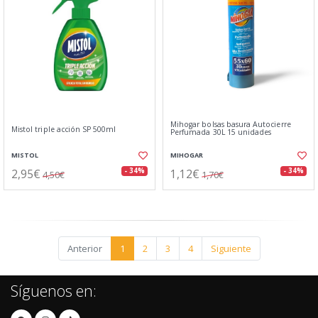
Mihogar bolsas basura Autocierre
Mistol triple acción SP 500ml
Perfumada 30L 15 unidades
MISTOL
MIHOGAR
2,95€
1,12€
- 34%
- 34%
4,50€
1,70€
Anterior
1
2
3
4
Siguiente
Síguenos en: