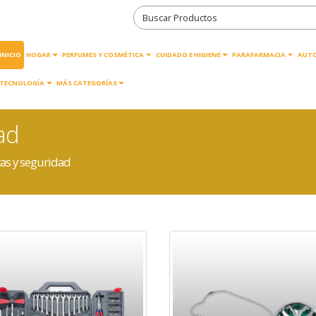
INICIO
HOGAR
PERFUMES Y COSMÉTICA
CUIDADO E HIGIENE
PARAFARMACIA
AUT
TECNOLOGÍA
MÁS CATEGORÍAS
ad
as y seguridad