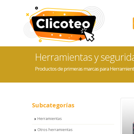
Herramientas y segurid
Productos de primeras marcas para Herramient
Subcategorías
Herramientas
Otros herramientas