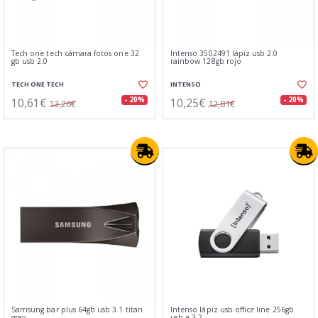
Tech one tech cámara fotos one 32
Intenso 3502491 lápiz usb 2.0
gb usb 2.0
rainbow 128gb rojo
TECH ONE TECH
INTENSO
10,61€
10,25€
- 20%
- 20%
13,26€
12,81€
Samsung bar plus 64gb usb 3.1 titan
Intenso lápiz usb office line 256gb
gray
usb-a 3.2