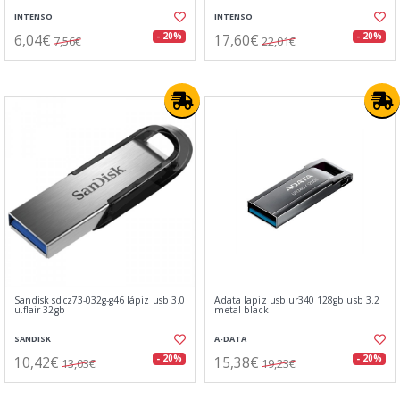
INTENSO
INTENSO
6,04€
17,60€
- 20%
- 20%
7,56€
22,01€
Sandisk sdcz73-032g-g46 lápiz usb 3.0
Adata lapiz usb ur340 128gb usb 3.2
u.flair 32gb
metal black
SANDISK
A-DATA
10,42€
15,38€
- 20%
- 20%
13,03€
19,23€