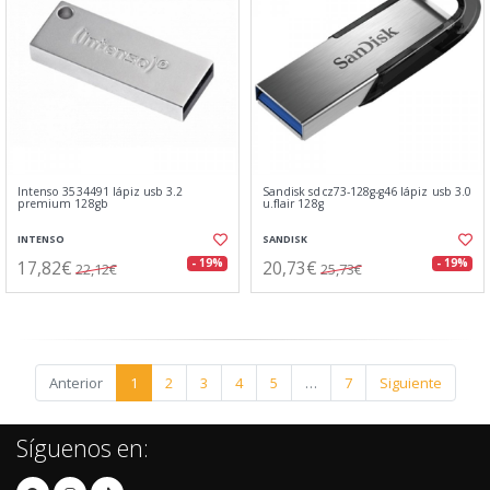
Intenso 3534491 lápiz usb 3.2
Sandisk sdcz73-128g-g46 lápiz usb 3.0
premium 128gb
u.flair 128g
INTENSO
SANDISK
17,82€
20,73€
- 19%
- 19%
22,12€
25,73€
Anterior
1
2
3
4
5
…
7
Siguiente
Síguenos en: