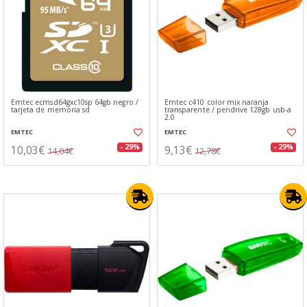
Emtec ecmsd64gxc10sp 64gb negro /
Emtec c410 color mix naranja
tarjeta de memoria sd
transparente / pendrive 128gb usb-a
2.0
EMTEC
EMTEC
10,03€
9,13€
- 29%
- 29%
14,04€
12,78€