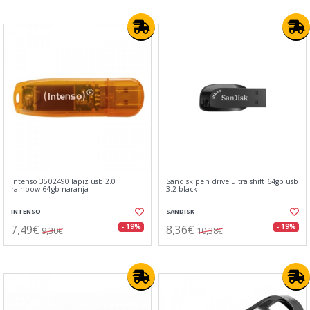
Intenso 3502490 lápiz usb 2.0
Sandisk pen drive ultra shift 64gb usb
rainbow 64gb naranja
3.2 black
INTENSO
SANDISK
7,49€
8,36€
- 19%
- 19%
9,30€
10,38€