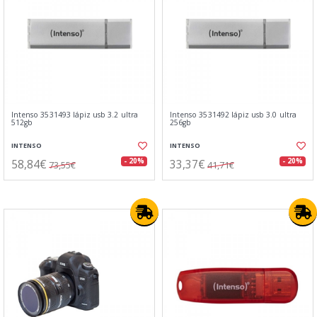
Intenso 3531493 lápiz usb 3.2 ultra
Intenso 3531492 lápiz usb 3.0 ultra
512gb
256gb
INTENSO
INTENSO
58,84€
33,37€
- 20%
- 20%
73,55€
41,71€