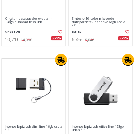
Kingston datatraveler exodia m
Emtec c410 color mix verde
128gb / unidad flash usb
transparente / pendrive 64gb usb-a
2.0
KINGSTON
EMTEC
10,71€
6,46€
- 29%
- 29%
14,99€
9,04€
Intenso lápiz usb slim line 16gb usb-a
Intenso lápiz usb office line 128gb
3.2
usb-a 3.2