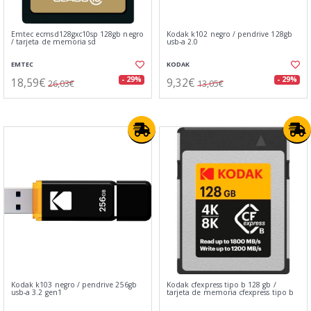
Emtec ecmsd128gxc10sp 128gb negro
Kodak k102 negro / pendrive 128gb
/ tarjeta de memoria sd
usb-a 2.0
EMTEC
KODAK
18,59€
9,32€
- 29%
- 29%
26,03€
13,05€
Kodak k103 negro / pendrive 256gb
Kodak cfexpress tipo b 128 gb /
usb-a 3.2 gen1
tarjeta de memoria cfexpress tipo b