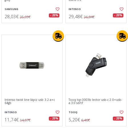
SAMSUNG
INTENSO
28,03€
29,48€
- 20%
- 20%
35,03€
36,84€
Intenso twist line lápiz usb 3.2 a+c
Tooq tqr-3003b lector usb-c 2.0+usb-
64gb
a 3.0 sd/tf
INTENSO
TOOQ
11,74€
5,20€
- 20%
- 20%
14,67€
6,46€