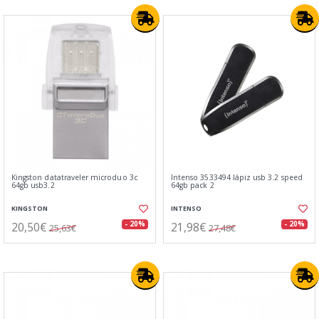
Kingston datatraveler microduo 3c
Intenso 3533494 lápiz usb 3.2 speed
64gb usb3.2
64gb pack 2
KINGSTON
INTENSO
20,50€
21,98€
- 20%
- 20%
25,63€
27,48€