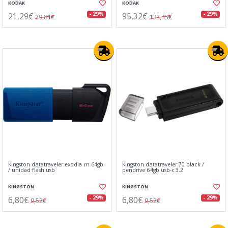
KODAK
KODAK
21,29€
95,32€
- 29%
- 29%
29,81€
133,45€
Kingston datatraveler exodia m 64gb
Kingston datatraveler 70 black /
/ unidad flash usb
pendrive 64gb usb-c 3.2
KINGSTON
KINGSTON
6,80€
6,80€
- 29%
- 29%
9,52€
9,52€