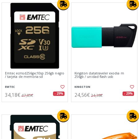
Emtec ecmsd256gxc10sp 256gb negro
Kingston datatraveler exodia m
/ tarjeta de memoria sd
256gb / unidad flash usb
EMTEC
KINGSTON
34,18€
24,56€
- 29%
- 29%
47,85€
34,38€