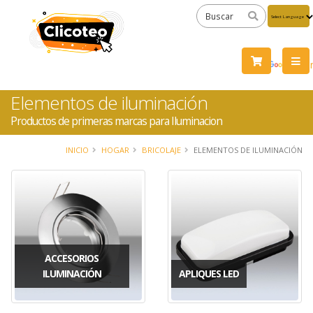
Powered
by
Tra
Elementos de iluminación
Productos de primeras marcas para Iluminacion
INICIO
HOGAR
BRICOLAJE
ELEMENTOS DE ILUMINACIÓN
ACCESORIOS
ILUMINACIÓN
APLIQUES LED