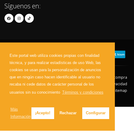
Síguenos en:
Este portal web utiliza cookies propias con finalidad
técnica, y para realizar estadísticas de uso Web, las
cookies se usan para la personalización de anuncios
que en ningún caso hacen identificable al usuario no
Contacto
Aviso Legal
Condiciones de compra
Política de envíos
Política de devolución
Política de Privacidad
recaba ni cede datos de carácter personal de los
Política de Cookies
Sitemap
usuarios sin su conocimiento
Términos y condiciones
© 2026 - Todos los derechos reservados.
Más
¡Acepto!
Rechazar
Configurar
Información