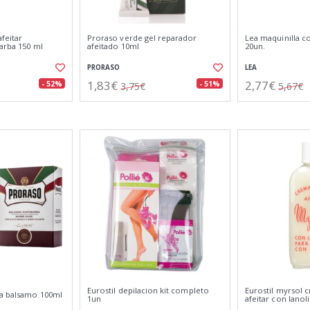
feitar
Proraso verde gel reparador
Lea maquinilla c
arba 150 ml
afeitado 10ml
20un.
PRORASO
LEA
1,83€
2,77€
- 52%
- 51%
3,75€
5,67€
Eurostil depilacion kit completo
Eurostil myrsol 
a balsamo 100ml
1un
afeitar con lanol