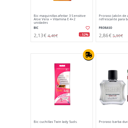
Bic maquinillas afeitar 3 Sensitive
Proraso Jabón de a
Aloe Vera + Vitamina E 4+2
refrescante para b
unidades
BIC
PRORASO
2,13€
2,86€
- 52%
4,40€
5,90€
Bic cuchillas Twin lady 5uds.
Proraso barba dur