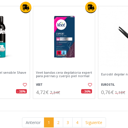
el sensible Shave
Veet bandas cera depilatoria expert
Eurostil depilar 
para piernas y cuerpo piel normal
VEET
EUROSTIL
4,72€
0,76€
- 38%
- 36%
7,34€
1,18€
Anterior
1
2
3
4
Siguiente