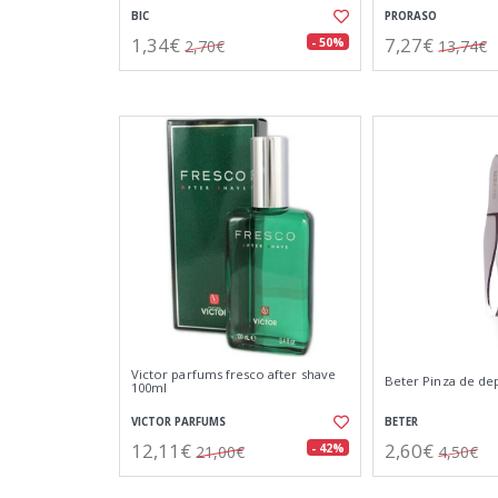
BIC
PRORASO
1,34€
7,27€
- 50%
2,70€
13,74€
Victor parfums fresco after shave
Beter Pinza de dep
100ml
VICTOR PARFUMS
BETER
12,11€
2,60€
- 42%
21,00€
4,50€