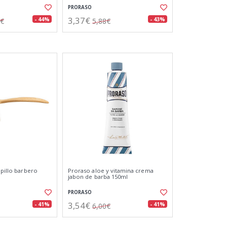
PRORASO
3,37€
- 44%
- 43%
8€
5,88€
epillo barbero
Proraso aloe y vitamina crema
jabon de barba 150ml
PRORASO
3,54€
- 41%
- 41%
6,00€