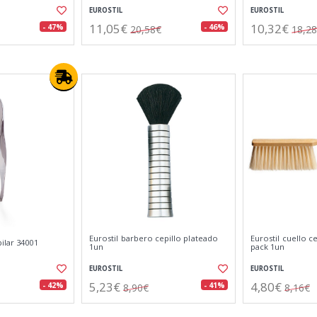
EUROSTIL
EUROSTIL
11,05€
10,32€
- 47%
- 46%
20,58€
18,2
Eurostil barbero cepillo plateado
Eurostil cuello c
ilar 34001
1un
pack 1un
EUROSTIL
EUROSTIL
5,23€
4,80€
- 42%
- 41%
8,90€
8,16€