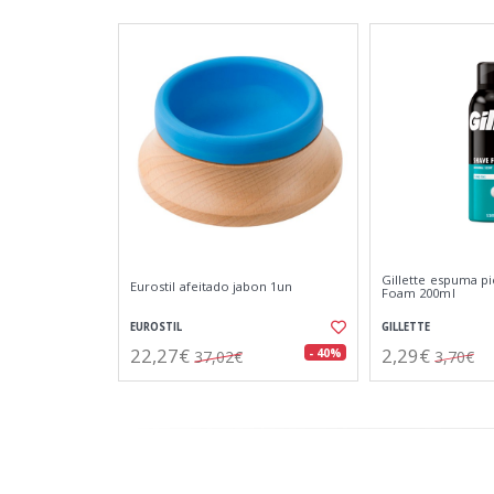
Gillette espuma pi
Eurostil afeitado jabon 1un
Foam 200ml
EUROSTIL
GILLETTE
22,27€
2,29€
- 40%
37,02€
3,70€