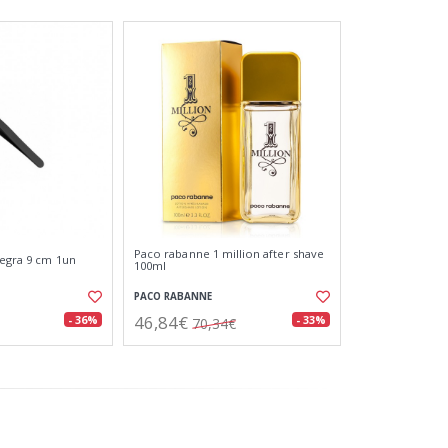
Paco rabanne 1 million after shave
negra 9 cm 1un
100ml
PACO RABANNE
46,84€
- 36%
- 33%
70,34€