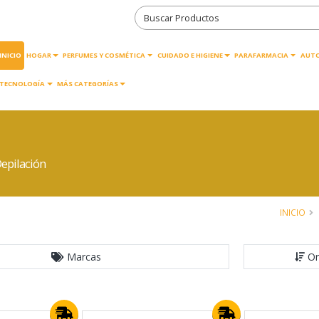
INICIO
HOGAR
PERFUMES Y COSMÉTICA
CUIDADO E HIGIENE
PARAFARMACIA
AUT
TECNOLOGÍA
MÁS CATEGORÍAS
epilación
INICIO
Marcas
Or