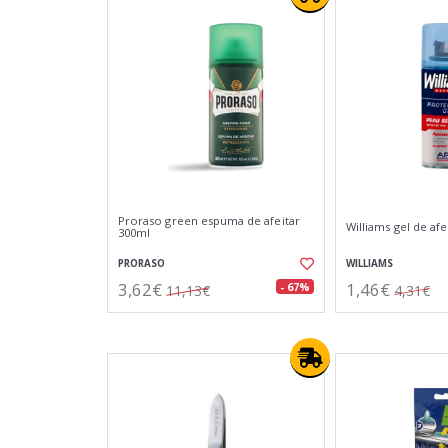
Proraso green espuma de afeitar
Williams gel de afe
300ml
PRORASO
WILLIAMS
3,62€
1,46€
- 67%
11,13€
4,31€