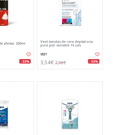
Veet bandas de cera depilatoria
de afeitar 200ml
pure piel sensible 16 uds.
VEET
3,54€
- 53%
- 53%
7,50€