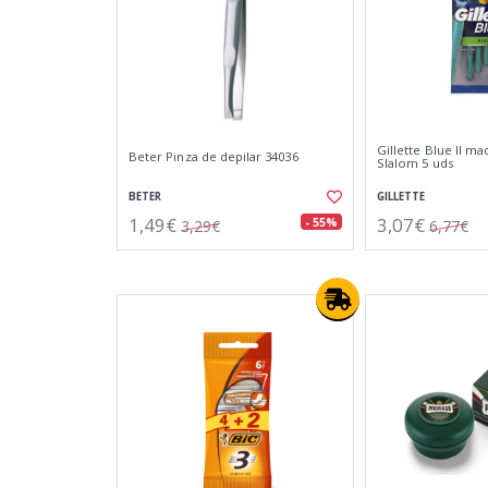
Gillette Blue II maq
Beter Pinza de depilar 34036
Slalom 5 uds
BETER
GILLETTE
1,49€
3,07€
- 55%
3,29€
6,77€