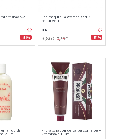
omfort shave-2
Lea maquinilla woman soft 3
sensitive 1un
LEA
3,86€
- 51%
- 51%
7,89€
crema liquida
Proraso jabon de barba con aloe y
ina 200ml
vitamina-e 150ml