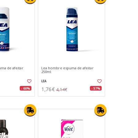
ma de afeitar
Lea hombre espuma de afeitar
250ml
LEA
1,76€
- 60%
- 57%
4,14€