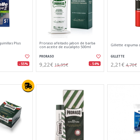
uinillas Plus
Proraso afeitado jabon de barba
Gillette espuma 
con aceite de eucalipto 500ml
PRORASO
GILLETTE
9,22€
2,21€
- 55%
- 54%
19,95€
4,70€