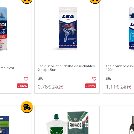
Lea discount cuchillas desechables
Lea hombre espu
itar 75ml
2 hojas 5un
100ml
LEA
LEA
0,78€
1,11€
- 66%
- 61%
2,02€
2,81€