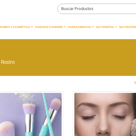
RFUMES Y COSMÉTICA
CUIDADO E HIGIENE
PARAFARMACIA
AUTOMÓVIL
NUTRICIÓN
 Rostro
I