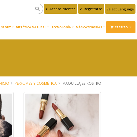
Acceso clientes
Registrarse
Powered by
Translate
 SPORT
DIETÉTICA NATURAL
TECNOLOGÍA
MÁS CATEGORÍAS
CARRITO
NICIO
PERFUMES Y COSMÉTICA
MAQUILLAJES ROSTRO