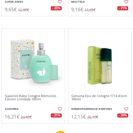
SUPER ZINGS
MUSTELA
9,65€
9,16€
- 25%
- 21%
12,90€
11,65€
Suavinex Baby Cologne Memories
Genuina Eau de Cologne 1714 Atom
Edición Limitada 100ml
100ml
SUAVINEX
DERMOPHARMACIE-PARFUMS
16,21€
12,15€
- 21%
- 20%
20,42€
15,10€