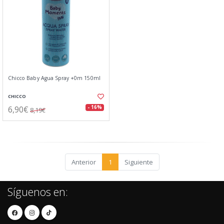
Chicco Baby Agua Spray +0m 150ml
CHICCO
6,90€
- 16%
8,19€
Anterior
1
Siguiente
Síguenos en: