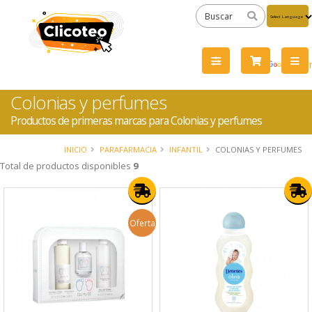
Powered
by
Tra
Colonias y perfumes
Productos de primeras marcas para Colonias y perfumes
INICIO
PARAFARMACIA
INFANTIL
COLONIAS Y PERFUMES
Total de productos disponibles
9
Oferta