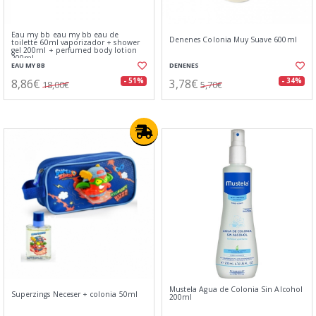
Eau my bb eau my bb eau de
Denenes Colonia Muy Suave 600ml
toilette 60ml vaporizador + shower
gel 200ml + perfumed body lotion
200ml
EAU MY BB
DENENES
8,86€
3,78€
- 51%
- 34%
18,00€
5,70€
Mustela Agua de Colonia Sin Alcohol
Superzings Neceser + colonia 50ml
200ml