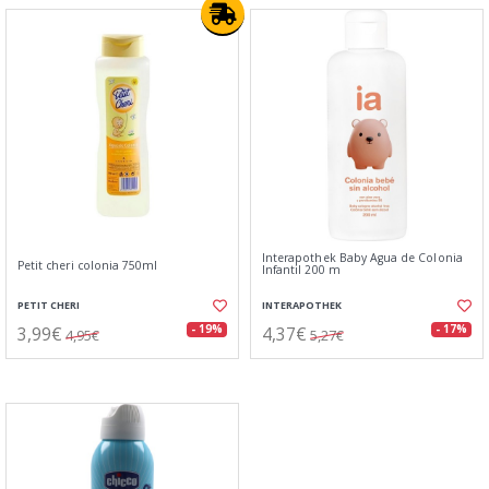
Interapothek Baby Agua de Colonia
Petit cheri colonia 750ml
Infantil 200 m
PETIT CHERI
INTERAPOTHEK
3,99€
4,37€
- 19%
- 17%
4,95€
5,27€