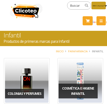
Powered
by
Tra
Infantil
Productos de primeras marcas para Infantil
INICIO
PARAFARMACIA
INFANTIL
COSMÉTICA E HIGIENE
COLONIAS Y PERFUMES
INFANTIL