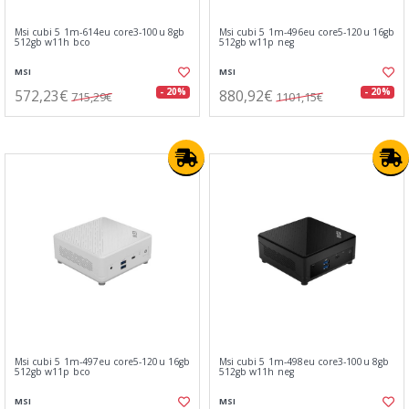
Msi cubi 5 1m-614eu core3-100u 8gb
Msi cubi 5 1m-496eu core5-120u 16gb
512gb w11h bco
512gb w11p neg
MSI
MSI
572,23€
880,92€
- 20%
- 20%
715,29€
1101,15€
Msi cubi 5 1m-497eu core5-120u 16gb
Msi cubi 5 1m-498eu core3-100u 8gb
512gb w11p bco
512gb w11h neg
MSI
MSI