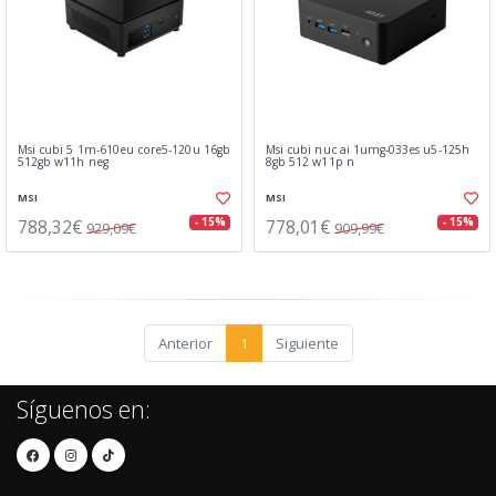
Msi cubi 5 1m-610eu core5-120u 16gb
Msi cubi nuc ai 1umg-033es u5-125h
512gb w11h neg
8gb 512 w11p n
MSI
MSI
788,32€
778,01€
- 15%
- 15%
929,09€
909,99€
Anterior
1
Siguiente
Síguenos en: