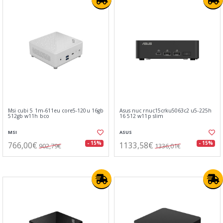
Msi cubi 5 1m-611eu core5-120u 16gb
Asus nuc rnuc15crku5063c2 u5-225h
512gb w11h bco
16 512 w11p slim
MSI
ASUS
766,00€
1133,58€
- 15%
- 15%
902,79€
1336,01€