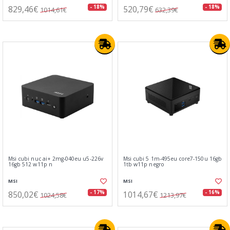
829,46€
520,79€
- 18%
- 18%
1014,61€
632,39€
Msi cubi nuc ai+ 2mg-040eu u5-226v
Msi cubi 5 1m-495eu core7-150u 16gb
16gb 512 w11p n
1tb w11p negro
MSI
MSI
850,02€
1014,67€
- 17%
- 16%
1024,58€
1213,97€