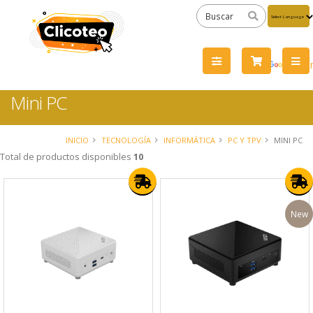
Powered
by
Tra
Mini PC
INICIO
TECNOLOGÍA
INFORMÁTICA
PC Y TPV
MINI PC
Total de productos disponibles
10
New