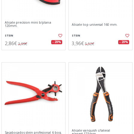
Alicate precision mini b/plana
Alicate top universal 160 mm.
120mm.
STEIN
STEIN
2,86€
3,96€
- 28%
- 28%
3,99€
5,52€
Alicate vanquish c/lateral
Sacabocados stein profesional 6 boq.
e/apert.175mm