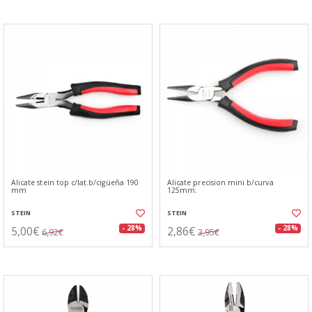
Alicate stein top c/lat.b/cigüeña 190
Alicate precision mini b/curva
mm
125mm.
STEIN
STEIN
5,00€
2,86€
- 28%
- 28%
6,92€
3,95€