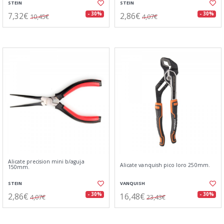
STEIN
STEIN
7,32€
2,86€
- 30%
- 30%
10,45€
4,07€
Alicate precision mini b/aguja
Alicate vanquish pico loro 250mm.
150mm.
STEIN
VANQUISH
2,86€
16,48€
- 30%
- 30%
4,07€
23,43€