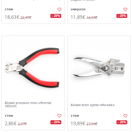
STEIN
VANQUISH
18,63€
11,89€
- 28%
- 28%
25,95€
16,56€
Alicate precision mini c/frontal
Alicate stein ojetes reforzado
105mm.
STEIN
STEIN
2,86€
19,89€
- 28%
- 28%
3,97€
27,56€