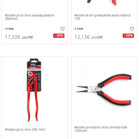
Alicate pico loro autoajustable
Alicate stein pelacables automatico
250mm.
170
STEIN
STEIN
17,33€
12,13€
- 30%
- 30%
24,76€
17,33€
Alicate precision mini b/redonda
Alicate pico loro 250 mm.
125mm.