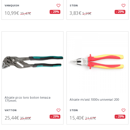
VANQUISH
STEIN
10,99€
3,83€
- 29%
- 29%
15,47€
5,39€
Alicate pico loro boton tenaza
Alicate m/aisl.1000v.universal 200
175mm.
VATTON
STEIN
25,44€
15,40€
- 29%
- 29%
35,80€
21,67€