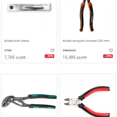
Alicate stein ollaos
Alicate vanquish universal 230 mm.
STEIN
VANQUISH
7,78€
16,48€
- 30%
- 29%
11,05€
23,31€