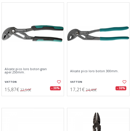
Alicate pico loro boton gran
Alicate pico loro boton 300mm.
aper.250mm.
VATTON
VATTON
15,87€
17,21€
- 30%
- 30%
22,56€
24,46€