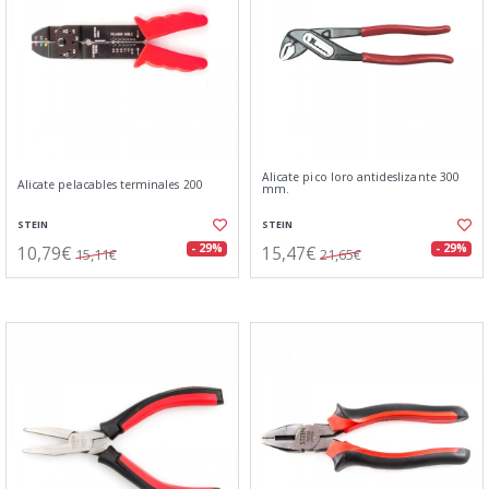
Alicate pico loro antideslizante 300
Alicate pelacables terminales 200
mm.
STEIN
STEIN
10,79€
15,47€
- 29%
- 29%
15,11€
21,65€