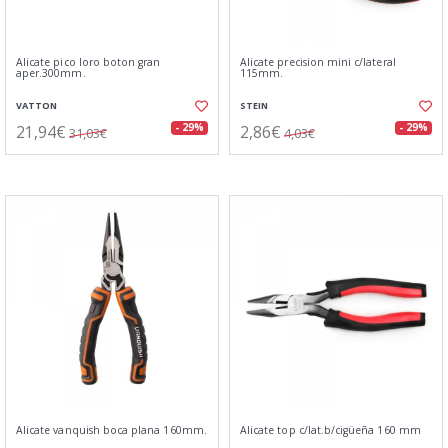
Alicate pico loro boton gran
Alicate precision mini c/lateral
aper.300mm.
115mm.
VATTON
STEIN
21,94€
2,86€
- 29%
- 29%
31,03€
4,03€
Alicate vanquish boca plana 160mm.
Alicate top c/lat.b/cigüeña 160 mm