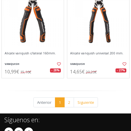
Alicate vanquish c/lateral 160mm.
Alicate vanquish universal 200 mm.
VANQUISH
VANQUISH
10,99€
14,65€
- 28%
- 27%
15,16€
20,20€
Anterior
1
2
Siguiente
Síguenos en: