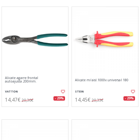
Alicate agarre frontal
Alicate m/aisl.1000v.universal 180
autoajusta.200mm.
VATTON
STEIN
14,47€
14,45€
- 29%
- 29%
20,36€
20,33€