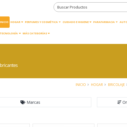
INICIO
HOGAR
PERFUMES Y COSMÉTICA
CUIDADO E HIGIENE
PARAFARMACIA
AUT
TECNOLOGÍA
MÁS CATEGORÍAS
bricantes
INICIO
HOGAR
BRICOLAJE
Marcas
Or