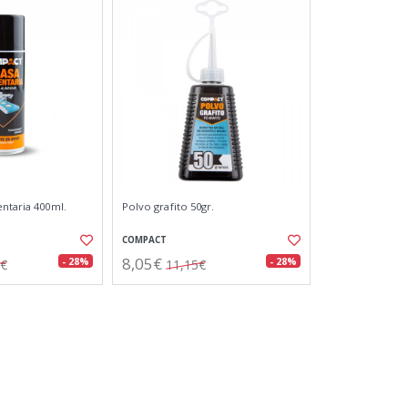
entaria 400ml.
Polvo grafito 50gr.
COMPACT
8,05€
- 28%
- 28%
1€
11,15€