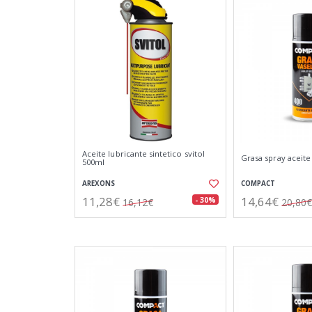
Aceite lubricante sintetico svitol
Grasa spray aceite
500ml
AREXONS
COMPACT
11,28€
14,64€
- 30%
16,12€
20,80€