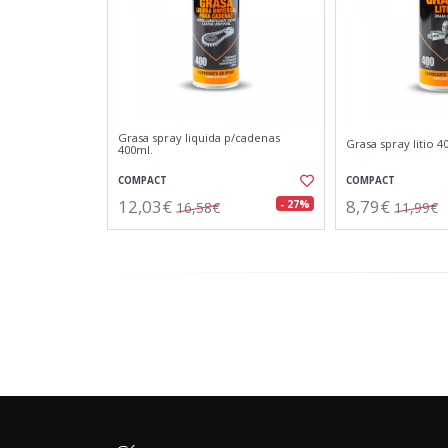
Grasa spray liquida p/cadenas
Grasa spray litio 4
400ml.
COMPACT
COMPACT
12,03€
8,79€
- 27%
16,58€
11,99€