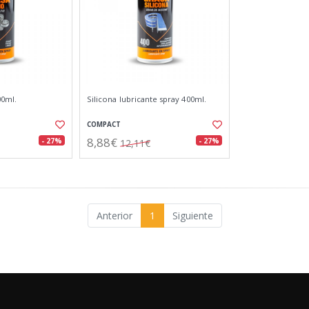
00ml.
Silicona lubricante spray 400ml.
COMPACT
8,88€
- 27%
- 27%
12,11€
Anterior
1
Siguiente