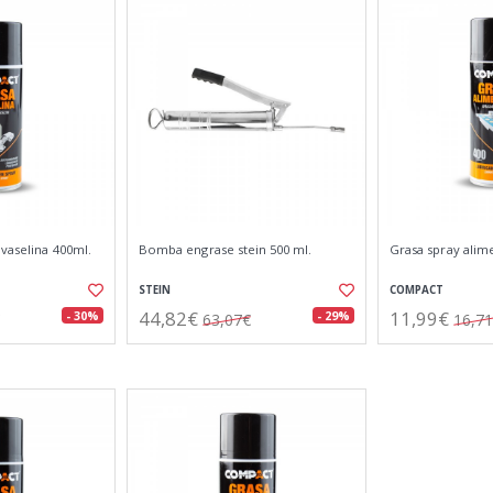
 vaselina 400ml.
Bomba engrase stein 500 ml.
Grasa spray alim
STEIN
COMPACT
44,82€
11,99€
- 30%
- 29%
63,07€
16,7