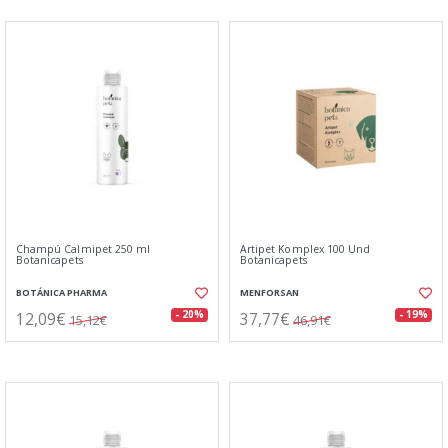
Champú Calmipet 250 ml
Artipet Komplex 100 Und
Botanicapets
Botanicapets
BOTÁNICA PHARMA
MENFORSAN
12,09€
37,77€
- 20%
- 19%
15,12€
46,91€