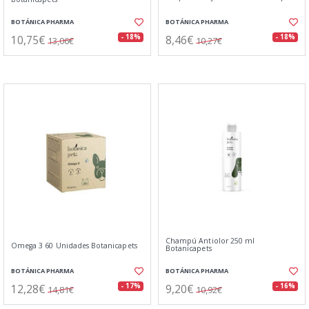
BOTÁNICA PHARMA
BOTÁNICA PHARMA
10,75€
8,46€
- 18%
- 18%
13,06€
10,27€
Champú Antiolor 250 ml
Omega 3 60 Unidades Botanicapets
Botanicapets
BOTÁNICA PHARMA
BOTÁNICA PHARMA
12,28€
9,20€
- 17%
- 16%
14,81€
10,92€