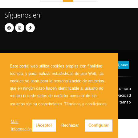
Síguenos en:
Este portal web utiliza cookies propias con finalidad
técnica, y para realizar estadísticas de uso Web, las
cookies se usan para la personalización de anuncios
que en ningún caso hacen identificable al usuario no
Contacto
Aviso Legal
Condiciones de compra
Política de envíos
Política de devolución
Política de Privacidad
recaba ni cede datos de carácter personal de los
Política de Cookies
Sitemap
usuarios sin su conocimiento
Términos y condiciones
© 2026 - Todos los derechos reservados.
Más
¡Acepto!
Rechazar
Configurar
Información