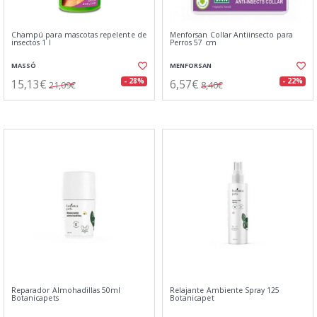
Champú para mascotas repelente de
Menforsan Collar Antiinsecto para
insectos 1 l
Perros 57 cm
MASSÓ
MENFORSAN
15,13€
6,57€
- 28%
- 22%
21,09€
8,40€
Reparador Almohadillas 50ml
Relajante Ambiente Spray 125
Botanicapets
Botanicapet