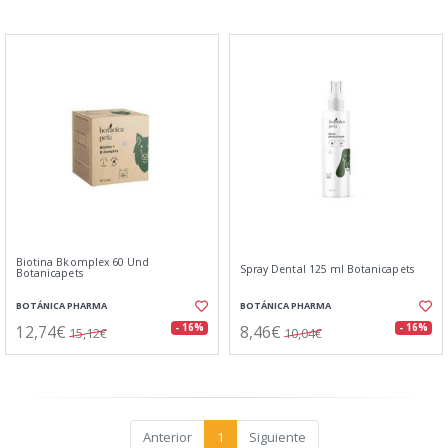
Biotina Bkomplex 60 Und
Spray Dental 125 ml Botanicapets
Botanicapets
BOTÁNICA PHARMA
BOTÁNICA PHARMA
12,74€
8,46€
- 16%
- 16%
15,12€
10,04€
Anterior
1
Siguiente