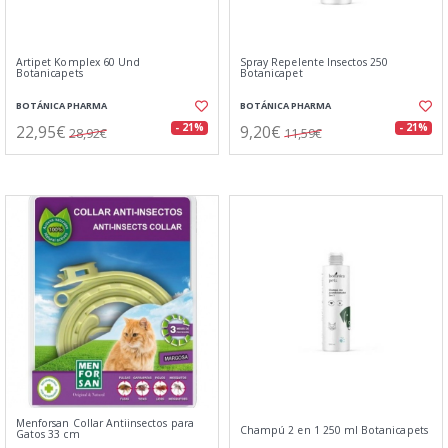
Artipet Komplex 60 Und
Spray Repelente Insectos 250
Botanicapets
Botanicapet
BOTÁNICA PHARMA
BOTÁNICA PHARMA
22,95€
9,20€
- 21%
- 21%
28,92€
11,59€
Menforsan Collar Antiinsectos para
Champú 2 en 1 250 ml Botanicapets
Gatos 33 cm