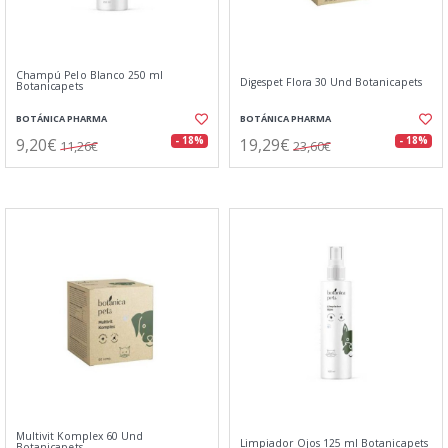
Champú Pelo Blanco 250 ml
Digespet Flora 30 Und Botanicapets
Botanicapets
BOTÁNICA PHARMA
BOTÁNICA PHARMA
9,20€
19,29€
- 18%
- 18%
11,26€
23,60€
Multivit Komplex 60 Und
Limpiador Ojos 125 ml Botanicapets
Botanicapets