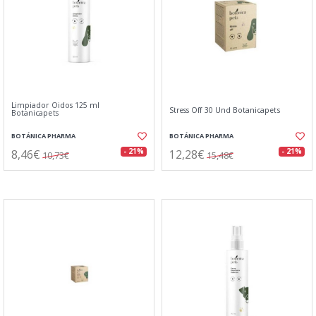
Limpiador Oidos 125 ml
Stress Off 30 Und Botanicapets
Botanicapets
BOTÁNICA PHARMA
BOTÁNICA PHARMA
8,46€
12,28€
- 21%
- 21%
10,73€
15,48€