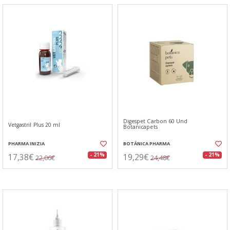
Digespet Carbon 60 Und
Vetgastril Plus 20 ml
Botanicapets
PHARMA INIZIA
BOTÁNICA PHARMA
17,38€
19,29€
- 21%
- 21%
22,06€
24,48€