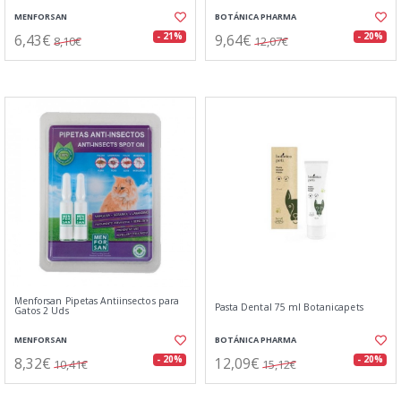
MENFORSAN
BOTÁNICA PHARMA
6,43€
9,64€
- 21%
- 20%
8,10€
12,07€
Menforsan Pipetas Antiinsectos para
Pasta Dental 75 ml Botanicapets
Gatos 2 Uds
MENFORSAN
BOTÁNICA PHARMA
8,32€
12,09€
- 20%
- 20%
10,41€
15,12€