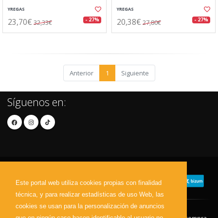
YREGAS
YREGAS
23,70€
20,38€
- 27%
- 27%
32,33€
27,80€
Anterior
1
Siguiente
Síguenos en:
Este portal web utiliza cookies propias con finalidad
técnica, y para realizar estadísticas de uso Web, las
cookies se usan para la personalización de anuncios
que en ningún caso hacen identificable al usuario no