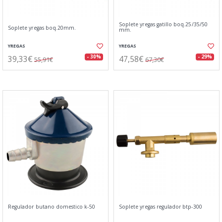
Soplete yregas gatillo boq.25/35/50
Soplete yregas boq.20mm.
mm.
YREGAS
YREGAS
39,33€
47,58€
- 30%
- 29%
55,91€
67,30€
Regulador butano domestico k-50
Soplete yregas regulador btp-300