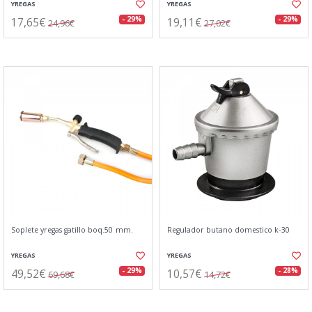
YREGAS
YREGAS
17,65€
19,11€
- 29%
- 29%
24,96€
27,02€
Soplete yregas gatillo boq.50 mm.
Regulador butano domestico k-30
YREGAS
YREGAS
49,52€
10,57€
- 29%
- 28%
69,68€
14,72€