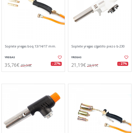
Soplete yregas boq.13/14/17 mm.
Soplete yregas c/gatillo piezo b-230
YREGAS
YREGAS
35,76€
21,19€
- 27%
- 27%
49,04€
28,91€