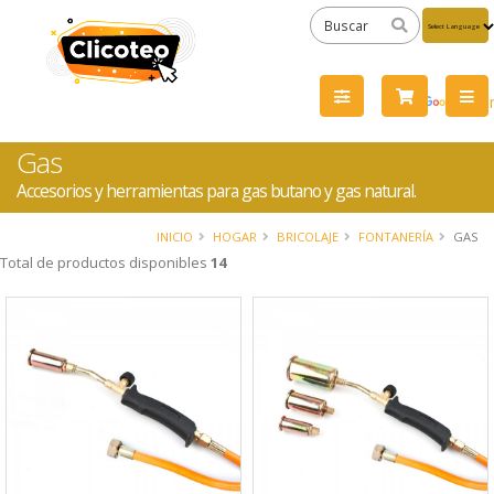
Powered
by
Tra
Gas
Accesorios y herramientas para gas butano y gas natural.
INICIO
HOGAR
BRICOLAJE
FONTANERÍA
GAS
Total de productos disponibles
14