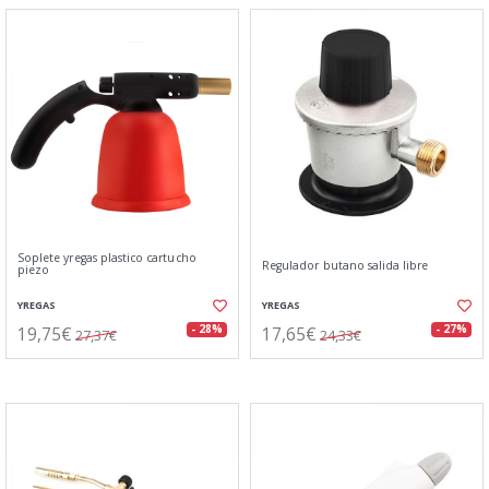
Soplete yregas plastico cartucho
Regulador butano salida libre
piezo
YREGAS
YREGAS
19,75€
17,65€
- 28%
- 27%
27,37€
24,33€