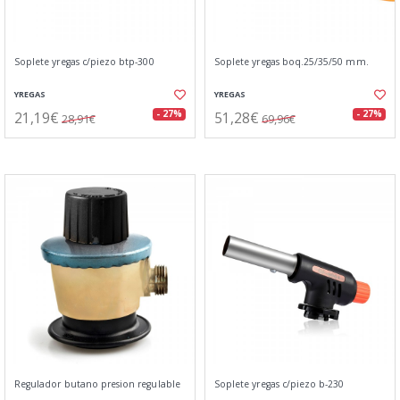
Soplete yregas c/piezo btp-300
Soplete yregas boq.25/35/50 mm.
YREGAS
YREGAS
21,19€
51,28€
- 27%
- 27%
28,91€
69,96€
Regulador butano presion regulable
Soplete yregas c/piezo b-230