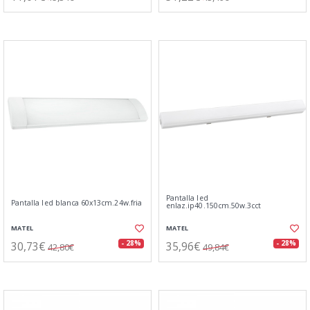
Pantalla led
Pantalla led blanca 60x13cm.24w.fria
enlaz.ip40.150cm.50w.3cct
MATEL
MATEL
30,73€
35,96€
- 28%
- 28%
42,80€
49,84€