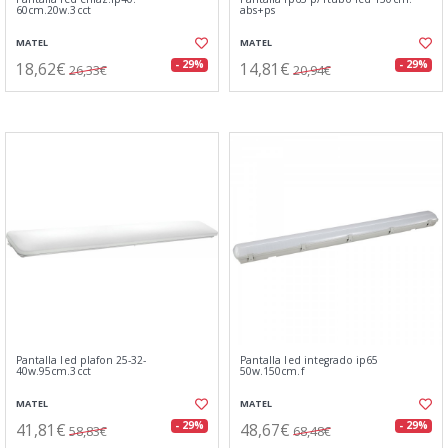
60cm.20w.3cct
abs+ps
MATEL
MATEL
18,62€
14,81€
- 29%
- 29%
26,33€
20,94€
Pantalla led plafon 25-32-
Pantalla led integrado ip65
40w.95cm.3cct
50w.150cm.f
MATEL
MATEL
41,81€
48,67€
- 29%
- 29%
58,83€
68,48€