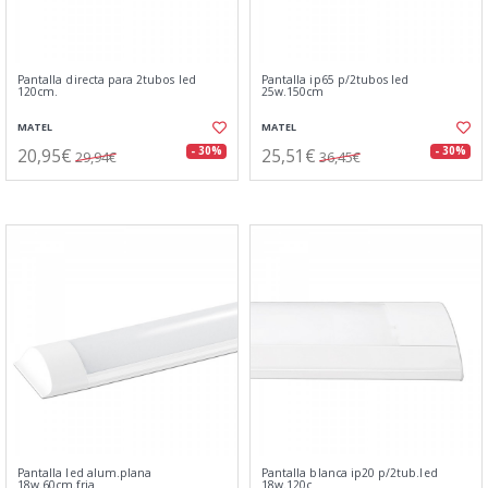
Pantalla directa para 2tubos led
Pantalla ip65 p/2tubos led
120cm.
25w.150cm
MATEL
MATEL
20,95€
25,51€
- 30%
- 30%
29,94€
36,45€
Pantalla led alum.plana
Pantalla blanca ip20 p/2tub.led
18w.60cm.fria
18w.120c