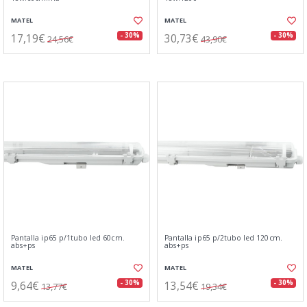
MATEL
MATEL
17,19€
30,73€
- 30%
- 30%
24,56€
43,90€
Pantalla ip65 p/1tubo led 60cm.
Pantalla ip65 p/2tubo led 120cm.
abs+ps
abs+ps
MATEL
MATEL
9,64€
13,54€
- 30%
- 30%
13,77€
19,34€