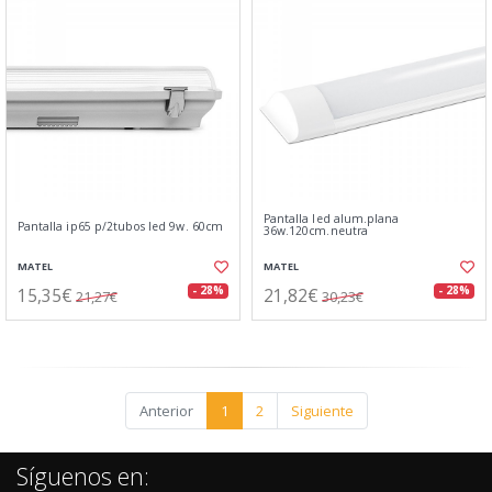
Pantalla led alum.plana
Pantalla ip65 p/2tubos led 9w. 60cm
36w.120cm.neutra
MATEL
MATEL
15,35€
21,82€
- 28%
- 28%
21,27€
30,23€
Anterior
1
2
Siguiente
Síguenos en: