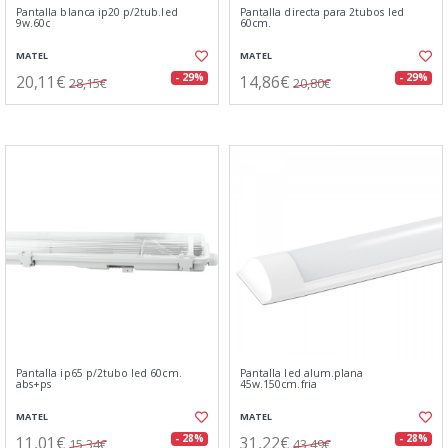
Pantalla blanca ip20 p/2tub.led
Pantalla directa para 2tubos led
9w.60c
60cm.
MATEL
MATEL
20,11€
14,86€
- 29%
- 29%
28,15€
20,80€
Pantalla ip65 p/2tubo led 60cm.
Pantalla led alum.plana
abs+ps
45w.150cm.fria
MATEL
MATEL
11,01€
31,22€
- 28%
- 28%
15,34€
43,49€