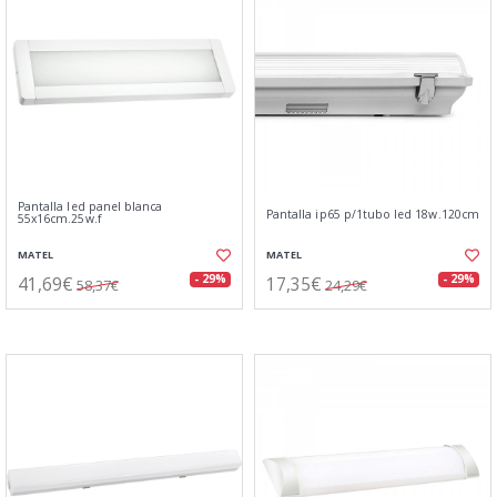
Pantalla led panel blanca
Pantalla ip65 p/1tubo led 18w.120cm
55x16cm.25w.f
MATEL
MATEL
41,69€
17,35€
- 29%
- 29%
58,37€
24,29€