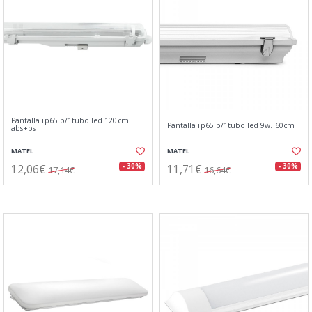
Pantalla ip65 p/1tubo led 120cm.
Pantalla ip65 p/1tubo led 9w. 60cm
abs+ps
MATEL
MATEL
12,06€
11,71€
- 30%
- 30%
17,14€
16,64€