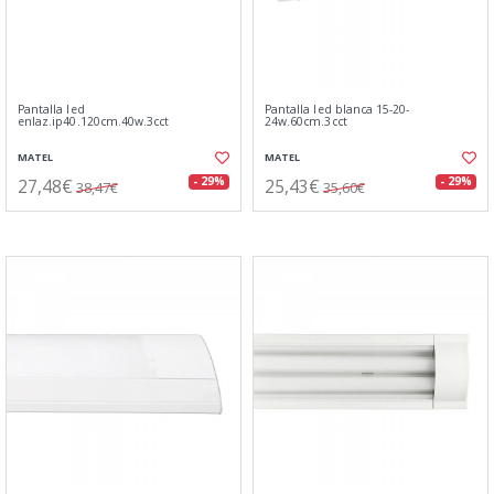
Pantalla led
Pantalla led blanca 15-20-
enlaz.ip40.120cm.40w.3cct
24w.60cm.3cct
MATEL
MATEL
27,48€
25,43€
- 29%
- 29%
38,47€
35,60€