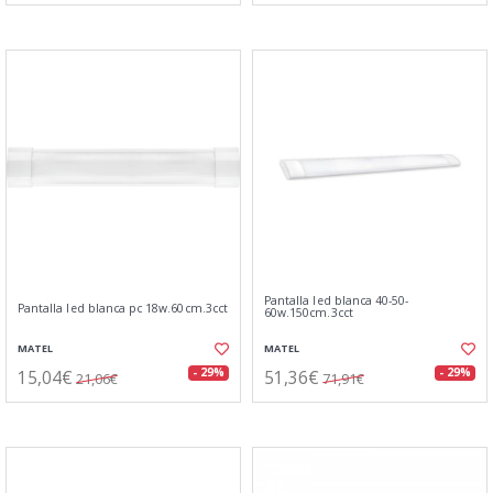
Pantalla led blanca 40-50-
Pantalla led blanca pc 18w.60cm.3cct
60w.150cm.3cct
MATEL
MATEL
15,04€
51,36€
- 29%
- 29%
21,06€
71,91€