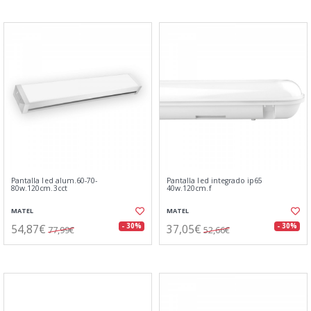
Pantalla led alum.60-70-
Pantalla led integrado ip65
80w.120cm.3cct
40w.120cm.f
MATEL
MATEL
54,87€
37,05€
- 30%
- 30%
77,99€
52,66€