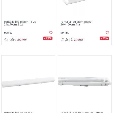
Pantalla led plafon 15-20-
Pantalla led alum.plana
24w.70cm.3cct
36w.120cm.fria
MATEL
MATEL
42,65€
21,82€
- 29%
- 29%
60,33€
30,86€
Pantalla led enlaz.ip40.
Pantalla ip65 p/1tubo led 150cm.