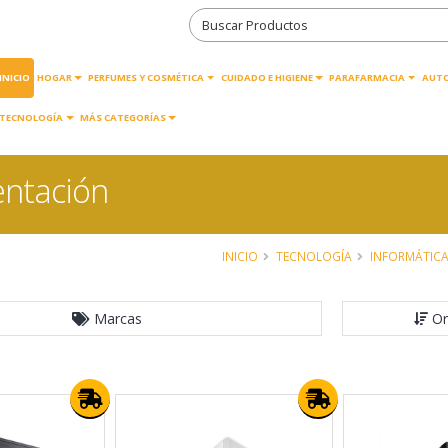
INICIO
HOGAR
PERFUMES Y COSMÉTICA
CUIDADO E HIGIENE
PARAFARMACIA
AUT
TECNOLOGÍA
MÁS CATEGORÍAS
entación
INICIO
TECNOLOGÍA
INFORMÁTIC
Marcas
Or