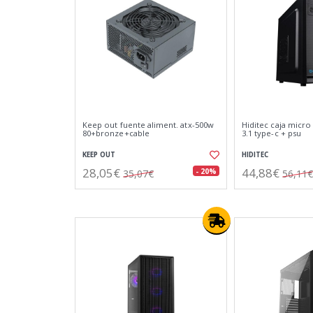
Keep out fuente aliment. atx-500w
Hiditec caja micro
80+bronze+cable
3.1 type-c + psu
KEEP OUT
HIDITEC
28,05€
44,88€
- 20%
35,07€
56,11€