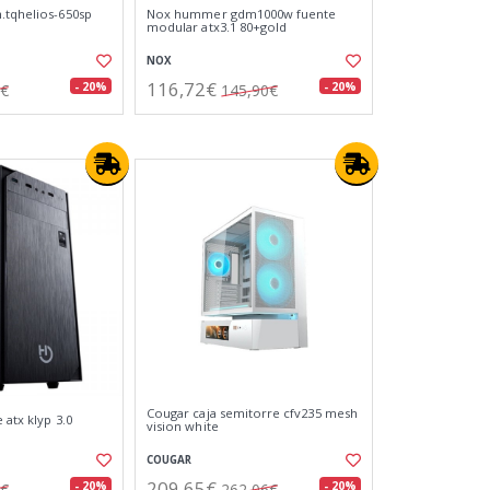
.tqhelios-650sp
Nox hummer gdm1000w fuente
modular atx3.1 80+gold
NOX
116,72€
- 20%
- 20%
5€
145,90€
Cougar caja semitorre cfv235 mesh
 atx klyp 3.0
vision white
COUGAR
209,65€
- 20%
- 20%
5€
262,06€