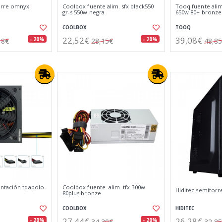
orre omnyx
Coolbox fuente alim. sfx black550
Tooq fuente alim
gr-s 550w negra
650w 80+ bronze
COOLBOX
TOOQ
22,52€
39,08€
- 20%
- 20%
18€
28,15€
48,8
ntación tqapolo-
Coolbox fuente. alim. tfx 300w
Hiditec semitorre
80plus bronze
COOLBOX
HIDITEC
27,44€
26,28€
- 20%
- 20%
34,30€
32,8