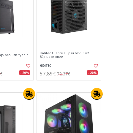
Hiditec fuente al. psu bz750 v2
 q5 pro usb type c
80plus bronze
HIDITEC
57,89€
- 20%
- 20%
8€
72,37€