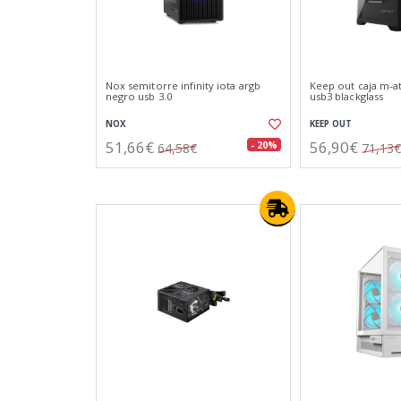
Nox semitorre infinity iota argb
Keep out caja m-at
negro usb 3.0
usb3 blackglass
NOX
KEEP OUT
51,66€
56,90€
- 20%
64,58€
71,13€