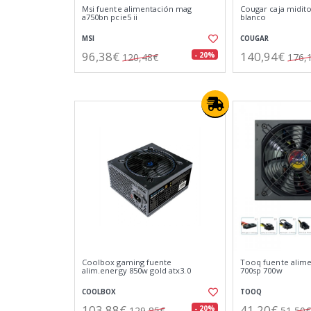
Msi fuente alimentación mag
Cougar caja midit
a750bn pcie5 ii
blanco
MSI
COUGAR
96,38€
140,94€
- 20%
120,48€
176,
Coolbox gaming fuente
Tooq fuente alime
alim.energy 850w gold atx3.0
700sp 700w
COOLBOX
TOOQ
103,88€
41,20€
- 20%
129,85€
51,50€