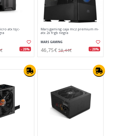
cro atx tqc-
Mars gaming caja mcz premium m-
gra
atx 2x frgb negra
MARS GAMING
46,75€
- 20%
- 20%
4€
58,44€