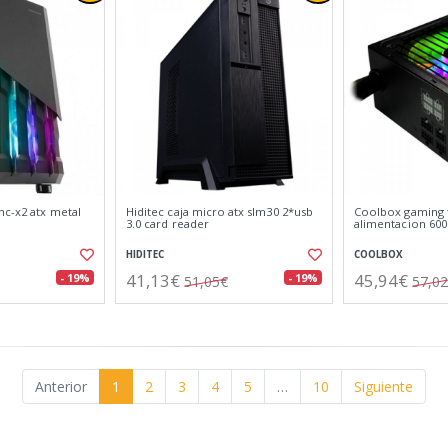
mc-x2 atx metal
Hiditec caja micro atx slm30 2*usb
Coolbox gaming 
3.0 card reader
alimentacion 60
HIDITEC
COOLBOX
41,13€
45,94€
- 19%
- 19%
51,05€
57,0
Anterior
1
2
3
4
5
…
10
Siguiente