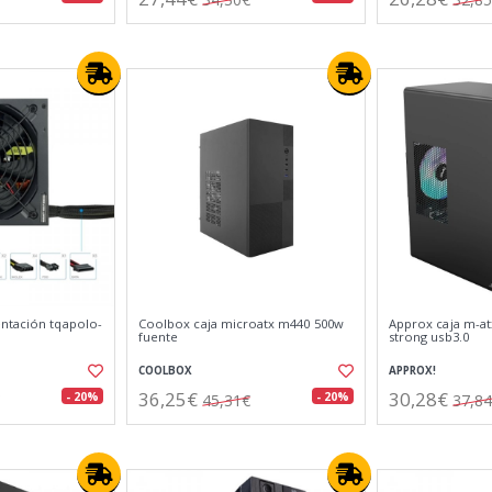
ntación tqapolo-
Coolbox caja microatx m440 500w
Approx caja m-at
fuente
strong usb3.0
COOLBOX
APPROX!
36,25€
30,28€
- 20%
- 20%
45,31€
37,8