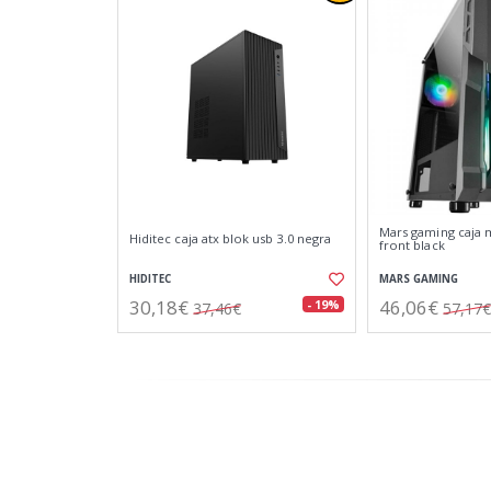
Mars gaming caja 
Hiditec caja atx blok usb 3.0 negra
front black
HIDITEC
MARS GAMING
30,18€
46,06€
- 19%
37,46€
57,17€