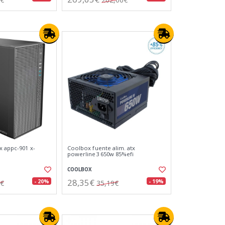
x appc-901 x-
Coolbox fuente alim. atx
powerline3 650w 85%efi
COOLBOX
28,35€
- 20%
- 19%
4€
35,19€