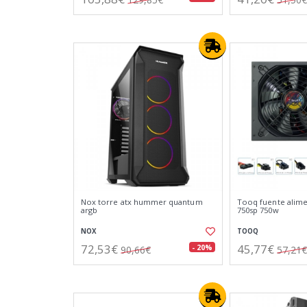
Nox torre atx hummer quantum
Tooq fuente alime
argb
750sp 750w
NOX
TOOQ
72,53€
45,77€
- 20%
90,66€
57,21€