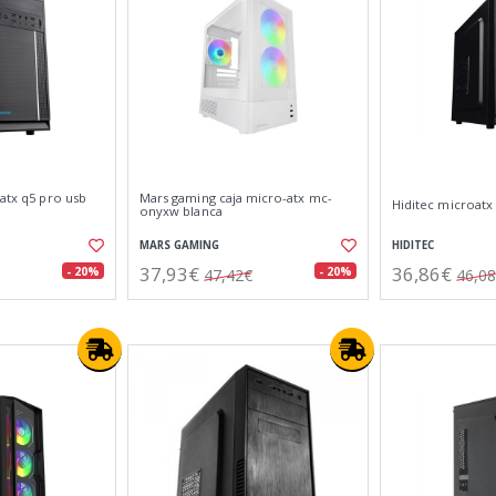
 atx q5 pro usb
Mars gaming caja micro-atx mc-
Hiditec microatx
onyxw blanca
MARS GAMING
HIDITEC
37,93€
36,86€
- 20%
- 20%
47,42€
46,0