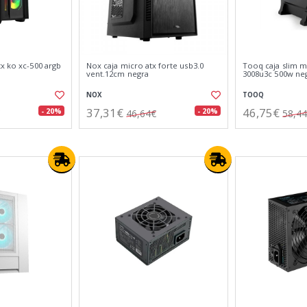
x ko xc-500 argb
Nox caja micro atx forte usb3.0
Tooq caja slim mi
vent.12cm negra
3008u3c 500w ne
NOX
TOOQ
37,31€
46,75€
- 20%
- 20%
46,64€
58,4