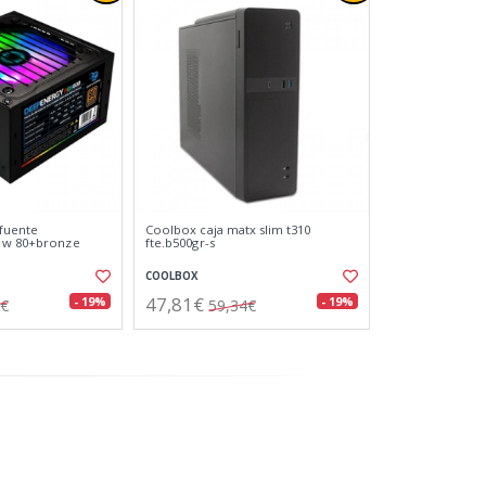
fuente
Coolbox caja matx slim t310
0 w 80+bronze
fte.b500gr-s
COOLBOX
47,81€
- 19%
- 19%
2€
59,34€