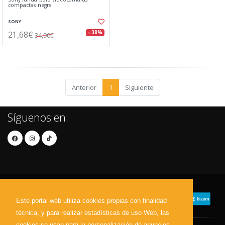
compactas negra
SONY
21,68€
- 38%
34,90€
Anterior
1
Siguiente
Síguenos en:
Este portal web utiliza cookies propias con finalidad
técnica, y para realizar estadísticas de uso Web, las
cookies se usan para la personalización de anuncios