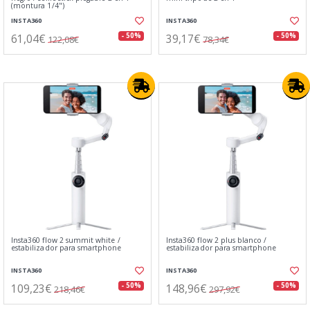
(montura 1/4")
INSTA360
INSTA360
61,04€
39,17€
- 50%
- 50%
122,08€
78,34€
Insta360 flow 2 summit white /
Insta360 flow 2 plus blanco /
estabilizador para smartphone
estabilizador para smartphone
INSTA360
INSTA360
109,23€
148,96€
- 50%
- 50%
218,46€
297,92€