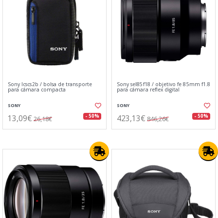
Sony lcscs2b / bolsa de transporte
Sony sel85f18 / objetivo fe 85mm f1.8
para cámara compacta
para cámara reflex digital
SONY
SONY
13,09€
423,13€
- 50%
- 50%
26,18€
846,26€