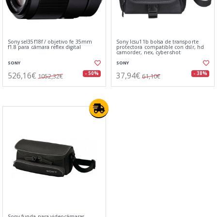
Sony sel35f18f / objetivo fe 35mm
Sony lcsu11b bolsa de transporte
f1.8 para cámara reflex digital
protectora compatible con dslr, hd
camorder, nex, cyber-shot
SONY
SONY
526,16€
37,94€
- 50%
- 38%
1052,32€
61,10€
Sony funda para videocámaras