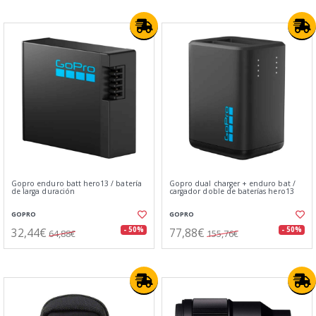
Gopro enduro batt hero13 / batería
Gopro dual charger + enduro bat /
de larga duración
cargador doble de baterías hero13
GOPRO
GOPRO
32,44€
77,88€
- 50%
- 50%
64,88€
155,76€