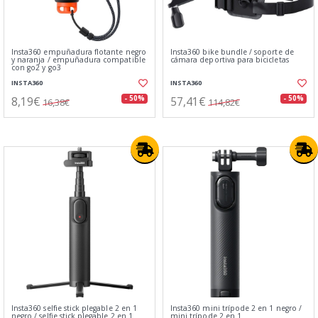
Insta360 empuñadura flotante negro
Insta360 bike bundle / soporte de
y naranja / empuñadura compatible
cámara deportiva para bicicletas
con go2 y go3
INSTA360
INSTA360
8,19€
57,41€
- 50%
- 50%
16,38€
114,82€
Insta360 selfie stick plegable 2 en 1
Insta360 mini trípode 2 en 1 negro /
negro / selfie stick plegable 2 en 1
mini trípode 2 en 1