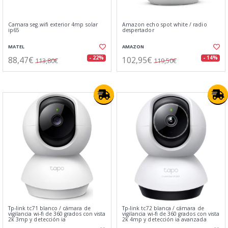
Camara seg.wifi exterior 4mp solar
Amazon echo spot white / radio
ip65
despertador
MATEL
AMAZON
88,47€
102,95€
- 22%
- 14%
113,80€
119,50€
Tp-link tc71 blanco / cámara de
Tp-link tc72 blanca / cámara de
vigilancia wi-fi de 360 grados con vista
vigilancia wi-fi de 360 grados con vista
2k 3mp y detección ia
2k 4mp y detección ia avanzada