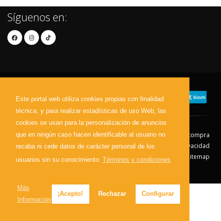
Síguenos en:
Este portal web utiliza cookies propias con finalidad
técnica, y para realizar estadísticas de uso Web, las
cookies se usan para la personalización de anuncios
que en ningún caso hacen identificable al usuario no
Contacto
Aviso Legal
Condiciones de compra
Política de envíos
Política de devolución
Política de Privacidad
recaba ni cede datos de carácter personal de los
Política de Cookies
Sitemap
usuarios sin su conocimiento
Términos y condiciones
© 2026 - Todos los derechos reservados.
Más
¡Acepto!
Rechazar
Configurar
Información