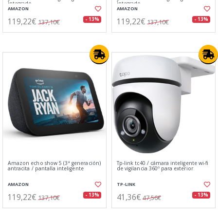
integrado
integrado
AMAZON
AMAZON
119,22€
119,22€
- 13%
- 13%
137,10€
137,10€
Amazon echo show 5 (3ª generación)
Tp-link tc40 / cámara inteligente wi-fi
antracita / pantalla inteligente
de vigilancia 360º para exterior
AMAZON
TP-LINK
119,22€
41,36€
- 13%
- 13%
137,10€
47,56€