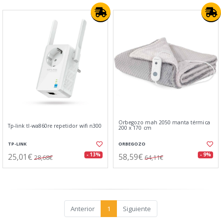
Orbegozo mah 2050 manta térmica
Tp-link tl-wa860re repetidor wifi n300
200 x 170 cm
TP-LINK
ORBEGOZO
25,01€
58,59€
- 13%
- 9%
28,68€
64,11€
Anterior
1
Siguiente