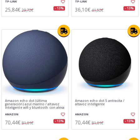
TP-LINK
TP-LINK
25,84€
36,10€
- 13%
- 13%
29,72€
41,52€
Amazon echo dot (última
Amazon echo dot 5 antracita /
generación) azul marino / altavoz
altavoz inteligente
inteligente wifi y bluetooth con alexa
AMAZON
AMAZON
70,44€
70,44€
- 13%
- 13%
81,01€
81,01€