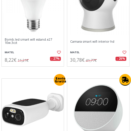
Bomb.led smart wifi estand.e27
Camara smart wifi interior hd
10w.3cct
MATEL
MATEL
8,22€
30,78€
- 27%
- 26%
11,21€
41,77€
Envío
Gratis