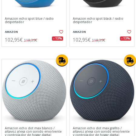
Amazon echo spot blue / radio
Amazon echo spot black / radio
despertador
despertador
AMAZON
AMAZON
102,95€
102,95€
- 13%
- 13%
118,39€
118,39€
Amazon echo dot max blanco /
Amazon echo dot max grafito /
altavoz alexa con sonido envolvente
altavoz alexa con sonido envolvente
y controlador de hogar digital
y controlador de hogar digital