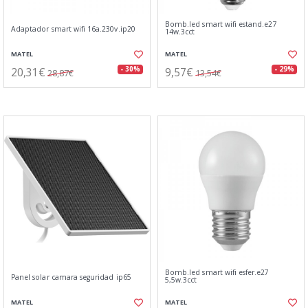
Bomb.led smart wifi estand.e27
Adaptador smart wifi 16a.230v.ip20
14w.3cct
MATEL
MATEL
20,31€
9,57€
- 30%
- 29%
28,87€
13,54€
Bomb.led smart wifi esfer.e27
Panel solar camara seguridad ip65
5,5w.3cct
MATEL
MATEL