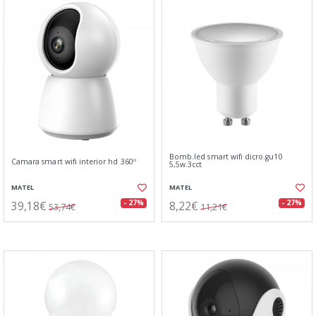
Bomb.led smart wifi dicro.gu10
Camara smart wifi interior hd 360º
5,5w.3cct
MATEL
MATEL
39,18€
8,22€
- 27%
- 27%
53,74€
11,21€