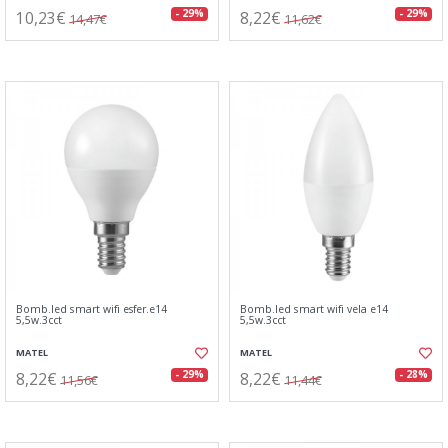
10,23€
8,22€
- 29%
- 29%
14,47€
11,62€
Bomb.led smart wifi esfer.e14
Bomb.led smart wifi vela e14
5,5w.3cct
5,5w.3cct
MATEL
MATEL
8,22€
8,22€
- 29%
- 28%
11,56€
11,44€