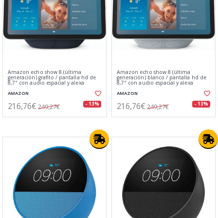
Amazon echo show 8 (última
Amazon echo show 8 (última
generación) grafito / pantalla hd de
generación) blanco / pantalla hd de
8,7" con audio espacial y alexa
8,7" con audio espacial y alexa
AMAZON
AMAZON
216,76€
216,76€
- 13%
- 13%
249,27€
249,27€