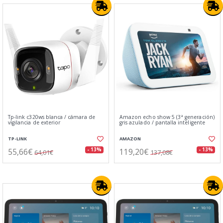
Tp-link c320ws blanca / cámara de
Amazon echo show 5 (3ª generación)
vigilancia de exterior
gris azulado / pantalla inteligente
TP-LINK
AMAZON
55,66€
119,20€
- 13%
- 13%
64,01€
137,08€