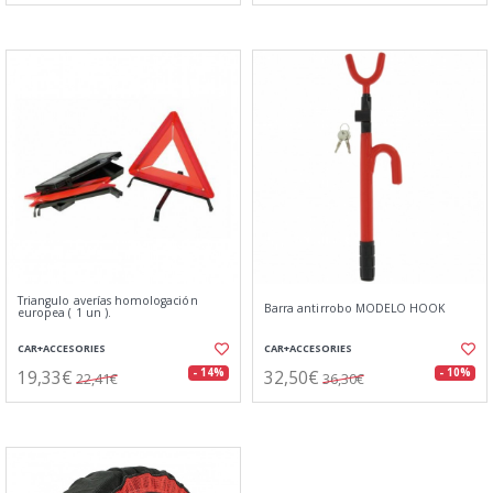
Triangulo averías homologación
Barra antirrobo MODELO HOOK
europea ( 1 un ).
CAR+ACCESORIES
CAR+ACCESORIES
19,33€
32,50€
- 14%
- 10%
22,41€
36,30€