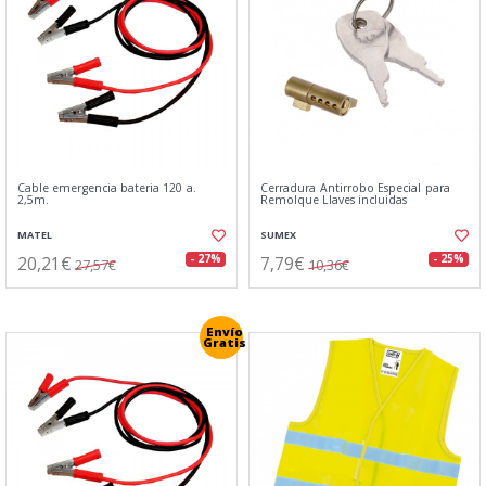
Cable emergencia bateria 120 a.
Cerradura Antirrobo Especial para
2,5m.
Remolque Llaves incluidas
MATEL
SUMEX
20,21€
7,79€
- 27%
- 25%
27,57€
10,36€
Envío
Gratis