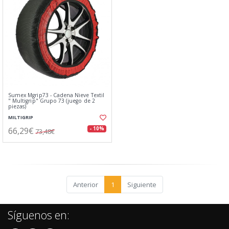
Sumex Mgrip73 - Cadena Nieve Textil
" Multigrip" Grupo 73 (juego de 2
piezas)
MILTIGRIP
66,29€
- 10%
73,48€
Anterior
1
Siguiente
Síguenos en: