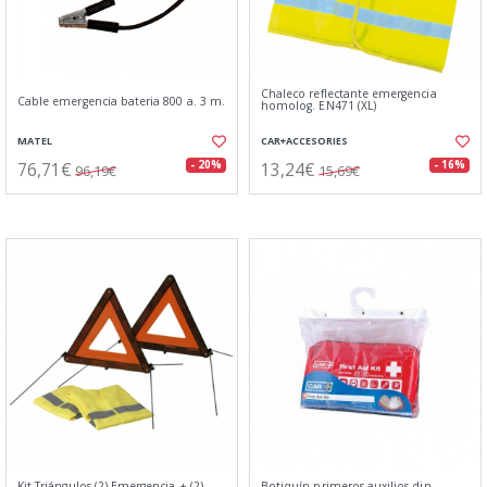
Chaleco reflectante emergencia
Cable emergencia bateria 800 a. 3 m.
homolog. EN471 (XL)
MATEL
CAR+ACCESORIES
76,71€
13,24€
- 20%
- 16%
96,19€
15,69€
Kit Triángulos (2) Emergencia + (2)
Botiquín primeros auxilios din