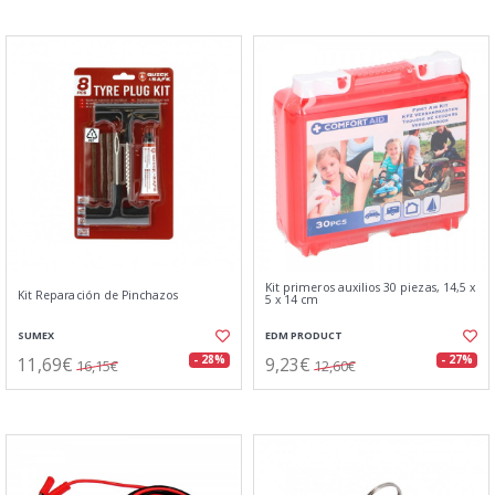
Kit primeros auxilios 30 piezas, 14,5 x
Kit Reparación de Pinchazos
5 x 14 cm
SUMEX
EDM PRODUCT
11,69€
9,23€
- 28%
- 27%
16,15€
12,60€