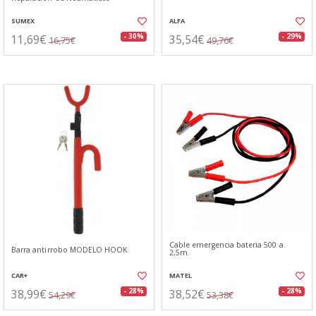
SUMEX
ALFA
11,69€
35,54€
- 30%
- 29%
16,75€
49,76€
Cable emergencia bateria 500 a.
Barra antirrobo MODELO HOOK
2,5m.
CAR+
MATEL
38,99€
38,52€
- 28%
- 28%
54,29€
53,38€