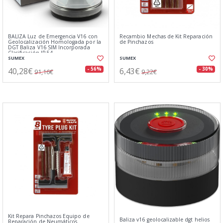
BALIZA Luz de Emergencia V16 con
Recambio Mechas de Kit Reparación
Geolocalización Homologada por la
de Pinchazos
DGT Baliza V16 SIM Incorporada
Clasificación IP-54
SUMEX
SUMEX
40,28€
6,43€
- 56%
- 30%
91,16€
9,22€
Kit Repara Pinchazos Equipo de
Baliza v16 geolocalizable dgt helios
Reparación de Neumáticos