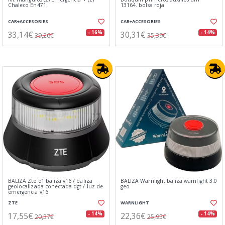
Chaleco En471.
13164. bolsa roja
CAR+ACCESORIES
CAR+ACCESORIES
33,14€
30,31€
- 16%
- 14%
39,26€
35,39€
BALIZA Zte e1 baliza v16 / baliza
BALIZA Warnlight baliza warnlight 3.0
geolocalizada conectada dgt / luz de
geo
emergencia v16
ZTE
WARNLIGHT
17,55€
22,36€
- 14%
- 14%
20,37€
25,95€