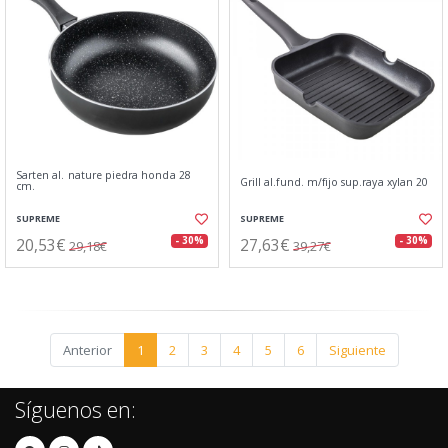
Sarten al. nature piedra honda 28
Grill al.fund. m/fijo sup.raya xylan 20
cm.
SUPREME
SUPREME
20,53€
27,63€
- 30%
- 30%
29,18€
39,27€
Anterior
1
2
3
4
5
6
Siguiente
Síguenos en: