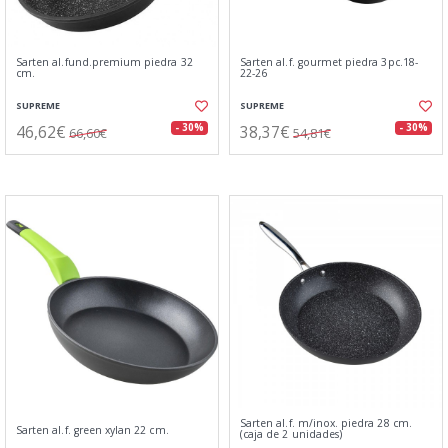
Sarten al.fund.premium piedra 32
Sarten al.f. gourmet piedra 3pc.18-
cm.
22-26
SUPREME
SUPREME
46,62€
38,37€
- 30%
- 30%
66,60€
54,81€
Sarten al.f. m/inox. piedra 28 cm.
Sarten al.f. green xylan 22 cm.
(caja de 2 unidades)