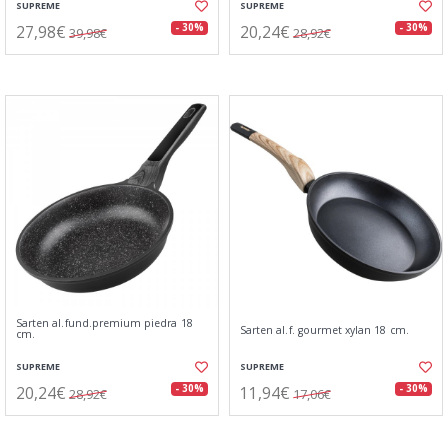
SUPREME
SUPREME
27,98€
20,24€
- 30%
- 30%
39,98€
28,92€
Sarten al.fund.premium piedra 18
Sarten al.f. gourmet xylan 18 cm.
cm.
SUPREME
SUPREME
20,24€
11,94€
- 30%
- 30%
28,92€
17,06€