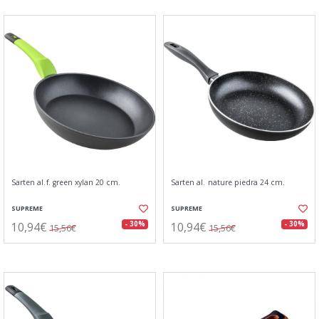
Sarten al.f. green xylan 20 cm.
Sarten al. nature piedra 24 cm.
SUPREME
SUPREME
10,94€
10,94€
- 30%
- 30%
15,56€
15,56€