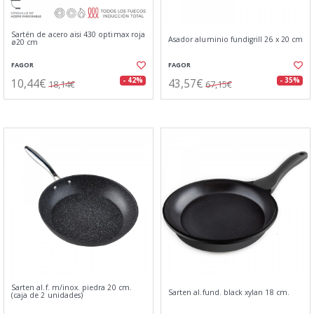
Sartén de acero aisi 430 optimax roja
Asador aluminio fundigrill 26 x 20 cm
ø20 cm
FAGOR
FAGOR
10,44€
43,57€
- 42%
- 35%
18,14€
67,15€
Sarten al.f. m/inox. piedra 20 cm.
Sarten al.fund. black xylan 18 cm.
(caja de 2 unidades)