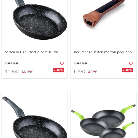
Sarten al.f. gourmet piedra 18 cm.
Rec. mango sarten marron pequeño
SUPREME
SUPREME
11,94€
6,59€
- 30%
- 30%
16,98€
9,37€