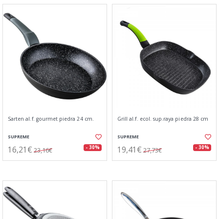
Sarten al.f. gourmet piedra 24 cm.
Grill al.f. ecol. sup.raya piedra 28 cm
SUPREME
SUPREME
16,21€
19,41€
- 30%
- 30%
23,16€
27,73€