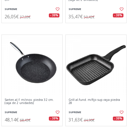
SUPREME
SUPREME
26,05€
35,47€
- 30%
- 30%
37,03€
50,42€
Sarten al.f. m/inox. piedra 32 cm.
Grill al.fund. m/fijo sup.raya piedra
(caja de 2 unidades)
28
SUPREME
SUPREME
48,14€
31,63€
- 30%
- 30%
68,43€
44,96€