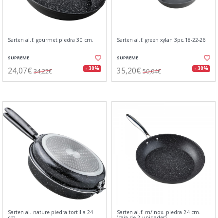
Sarten al.f. gourmet piedra 30 cm.
Sarten al.f. green xylan 3pc.18-22-26
SUPREME
SUPREME
24,07€
35,20€
- 30%
- 30%
34,22€
50,04€
Sarten al. nature piedra tortilla 24
Sarten al.f. m/inox. piedra 24 cm.
cm
(caja de 2 unidades)