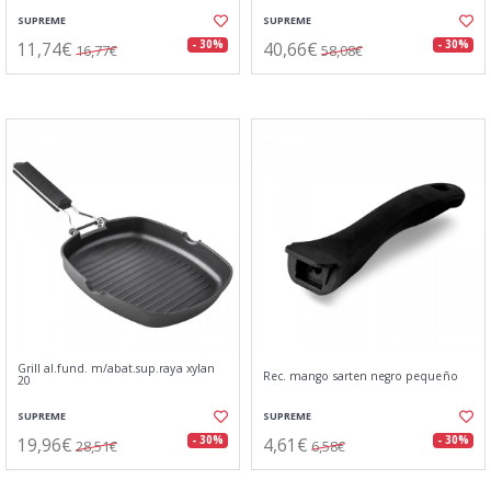
SUPREME
SUPREME
11,74€
40,66€
- 30%
- 30%
16,77€
58,08€
Grill al.fund. m/abat.sup.raya xylan
Rec. mango sarten negro pequeño
20
SUPREME
SUPREME
19,96€
4,61€
- 30%
- 30%
28,51€
6,58€