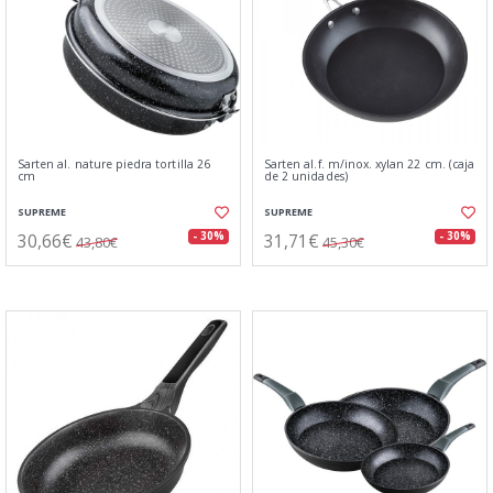
Sarten al. nature piedra tortilla 26
Sarten al.f. m/inox. xylan 22 cm. (caja
cm
de 2 unidades)
SUPREME
SUPREME
30,66€
31,71€
- 30%
- 30%
43,80€
45,30€