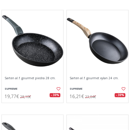
Sarten al.f. gourmet piedra 28 cm.
Sarten al.f. gourmet xylan 24 cm.
SUPREME
SUPREME
19,77€
16,21€
- 30%
- 30%
28,10€
23,04€