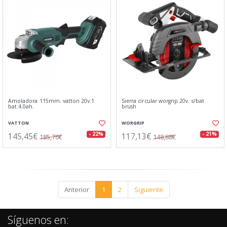
Amoladora 115mm. vatton 20v.1
Sierra circular worgrip 20v. s/bat
bat.4.0ah.
brush
VATTON
WORGRIP
145,45€
117,13€
- 22%
- 21%
185,76€
148,88€
Anterior
1
2
Siguiente
Síguenos en: