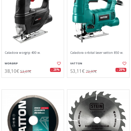
Caladora worgrip 400 w.
Caladora orbital laser vatton 850 w.
WORGRIP
VATTON
38,10€
53,11€
- 28%
- 28%
53,07€
73,97€