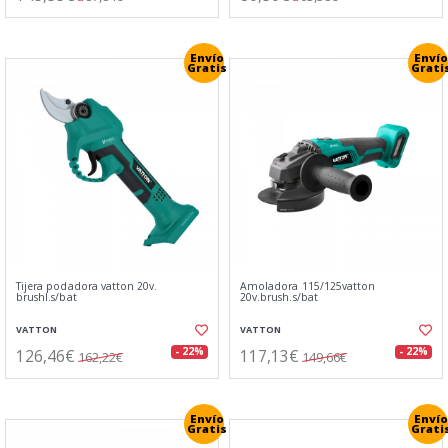
Envío
Envío
Gratis
Grati
Tijera podadora vatton 20v.
Amoladora 115/125vatton
brushl.s/bat
20v.brush.s/bat
VATTON
VATTON
126,46€
117,13€
- 22%
- 22%
162,22€
149,66€
Envío
Envío
Gratis
Grati