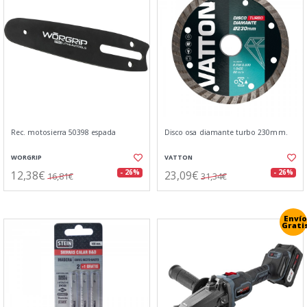
Rec. motosierra 50398 espada
Disco osa diamante turbo 230mm.
WORGRIP
VATTON
12,38€
23,09€
- 26%
- 26%
16,81€
31,34€
Envío
Grati