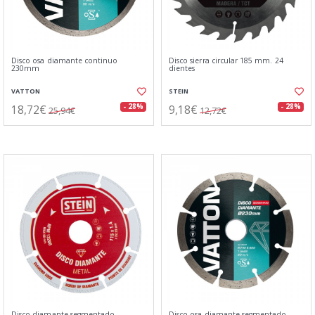
Disco osa diamante continuo
Disco sierra circular 185 mm. 24
230mm
dientes
VATTON
STEIN
18,72€
9,18€
- 28%
- 28%
25,94€
12,72€
Disco diamante segmentado
Disco osa diamante segmentado