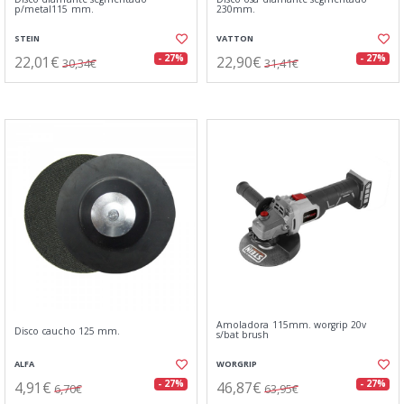
p/metal115 mm.
230mm.
STEIN
VATTON
22,01€
22,90€
- 27%
- 27%
30,34€
31,41€
Amoladora 115mm. worgrip 20v
Disco caucho 125 mm.
s/bat brush
ALFA
WORGRIP
4,91€
46,87€
- 27%
- 27%
6,70€
63,95€