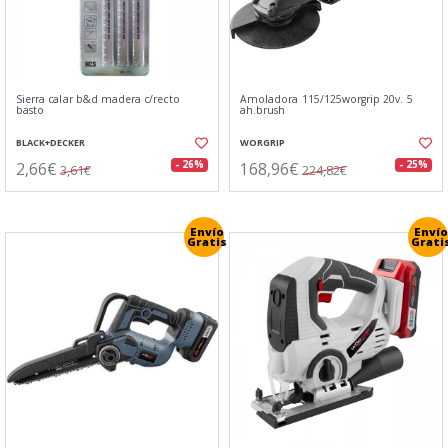
Sierra calar b&d madera c/recto
Amoladora 115/125worgrip 20v. 5
basto
ah.brush
BLACK+DECKER
WORGRIP
2,66€
168,96€
- 26%
- 25%
3,61€
224,82€
Envío
Envío
Gratis
Grati