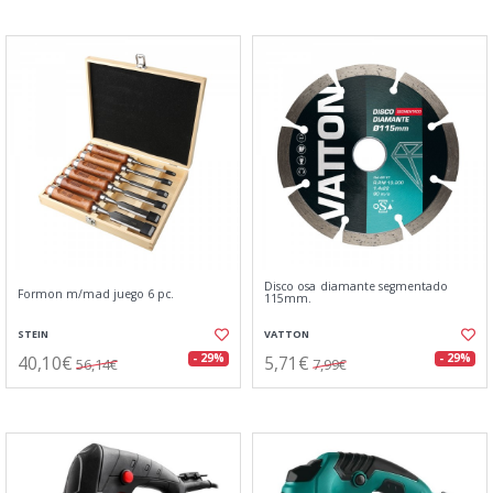
Disco osa diamante segmentado
Formon m/mad juego 6 pc.
115mm.
STEIN
VATTON
40,10€
5,71€
- 29%
- 29%
56,14€
7,99€