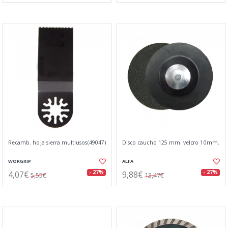
Recamb. hoja sierra multiusos(49047)
Disco caucho 125 mm. velcro 10mm.
WORGRIP
ALFA
4,07€
9,88€
- 27%
- 27%
5,55€
13,47€