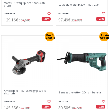
Motos. 8" worgrip 20v. 1bat2.0ah
Caladora worgrip 20v. 1 bat. 2 ah
brush
WORGRIP
WORGRIP
129,16€
97,49€
- 23%
- 23%
167,67€
125,93€
Envío
Envío
Gratis
Grati
Amoladora 115/125worgrip 20v. 5
Sierra sable vatton 20v. sin bateria
ah.brush
WORGRIP
VATTON
145,55€
80,50€
- 23%
- 22%
187,84€
103,58€