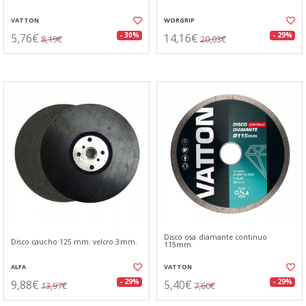
VATTON
WORGRIP
5,76€
14,16€
- 30%
- 29%
8,19€
20,03€
Disco osa diamante continuo
Disco caucho 125 mm. velcro 3mm.
115mm
ALFA
VATTON
9,88€
5,40€
- 29%
- 29%
13,97€
7,60€