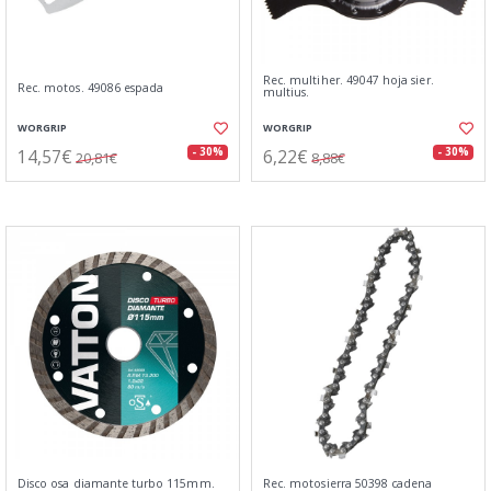
Rec. multiher. 49047 hoja sier.
Rec. motos. 49086 espada
multius.
WORGRIP
WORGRIP
14,57€
6,22€
- 30%
- 30%
20,81€
8,88€
Disco osa diamante turbo 115mm.
Rec. motosierra 50398 cadena