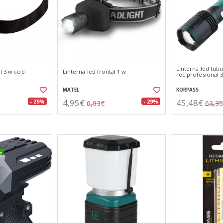
Linterna led tubu
al 3 w cob
Linterna led frontal 1 w
rec.profesional 
MATEL
KORPASS
4,95€
45,48€
- 29%
- 29%
6,93€
63,3