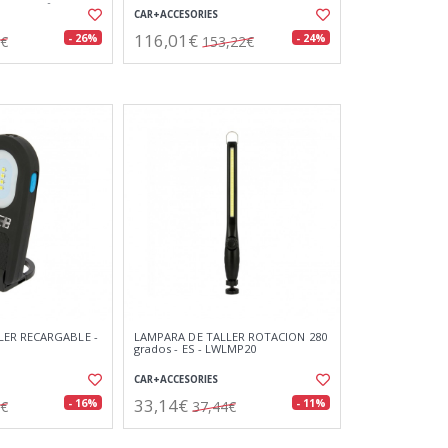
a de 180º y
CAR+ACCESORIES
116,01€
- 26%
- 24%
2€
153,22€
LER RECARGABLE -
LAMPARA DE TALLER ROTACION 280
grados - ES - LWLMP20
CAR+ACCESORIES
33,14€
- 16%
- 11%
0€
37,44€