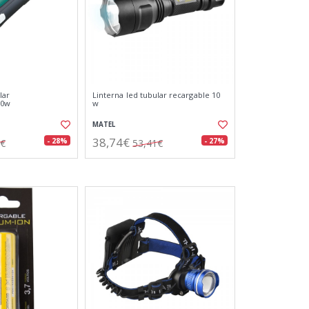
lar
Linterna led tubular recargable 10
30w
w
MATEL
38,74€
- 28%
- 27%
5€
53,41€