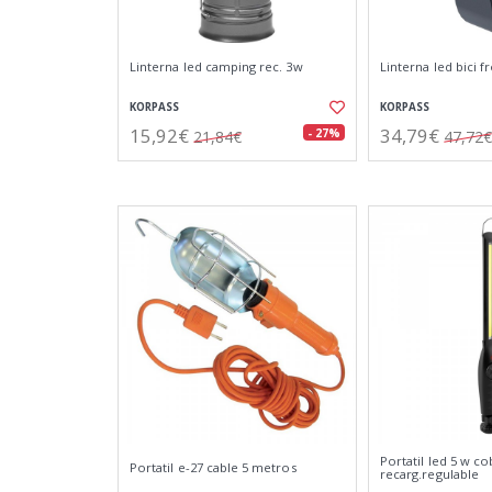
Linterna led camping rec. 3w
Linterna led bici f
KORPASS
KORPASS
15,92€
34,79€
- 27%
21,84€
47,72€
Portatil led 5 w co
Portatil e-27 cable 5 metros
recarg.regulable