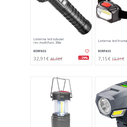
Linterna led tubular
Linterna led front
rec.multifunc.30w
KORPASS
KORPASS
32,91€
7,15€
- 29%
46,08€
10,01€