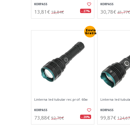
KORPASS
KORPASS
13,81€
30,78€
- 27%
18,84€
41,77€
Envío
Gratis
Linterna led tubular rec.prof. 60w
Linterna led tubul
KORPASS
KORPASS
73,88€
99,87€
- 20%
92,70€
124,6