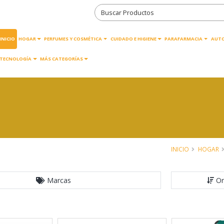
INICIO
HOGAR
PERFUMES Y COSMÉTICA
CUIDADO E HIGIENE
PARAFARMACIA
AUT
TECNOLOGÍA
MÁS CATEGORÍAS
INICIO
HOGAR
Marcas
Or