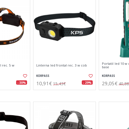
Portatil led 10 w
l rec. 5 w
Linterna led frontal rec. 3 w cob
base
KORPASS
KORPASS
10,91€
29,05€
- 30%
- 29%
15,43€
40,8