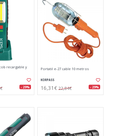
 cob recargable y
Portatil e-27 cable 10 metros
KORPASS
16,31€
- 29%
- 29%
8€
22,84€