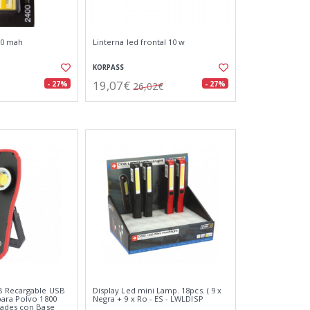
00 mah
Linterna led frontal 10 w
KORPASS
19,07€
- 27%
- 27%
26,02€
 Recargable USB
Display Led mini Lamp. 18pcs. ( 9 x
ara Polvo 1800
Negra + 9 x Ro - ES - LWLDISP
dades con Base