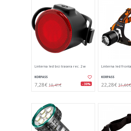
Linterna led bici trasera rec. 2 w
Linterna led fronta
KORPASS
KORPASS
7,28€
22,28€
- 30%
10,41€
31,66€