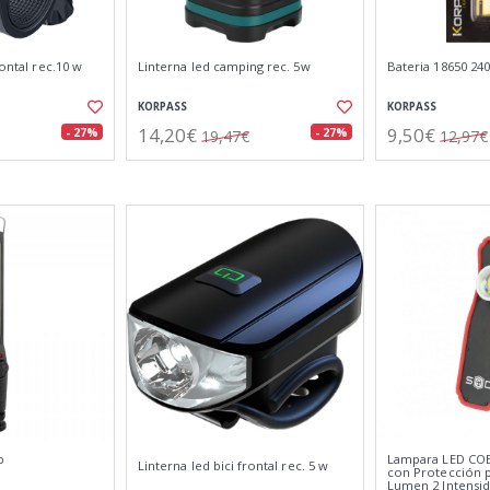
rontal rec.10 w
Linterna led camping rec. 5w
Bateria 18650 24
KORPASS
KORPASS
14,20€
9,50€
- 27%
- 27%
19,47€
12,97€
b
Lampara LED COB
Linterna led bici frontal rec. 5 w
con Protección p
Lumen 2 Intensi