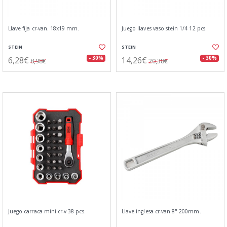
Llave fija cr-van. 18x19 mm.
Juego llaves vaso stein 1/4 12 pcs.
STEIN
STEIN
6,28€
14,26€
- 30%
- 30%
8,98€
20,38€
Juego carraca mini cr-v 38 pcs.
Llave inglesa cr-van 8" 200mm.