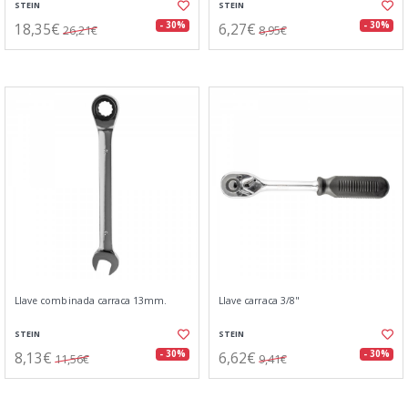
STEIN
STEIN
18,35€
6,27€
- 30%
- 30%
26,21€
8,95€
Llave combinada carraca 13mm.
Llave carraca 3/8"
STEIN
STEIN
8,13€
6,62€
- 30%
- 30%
11,56€
9,41€