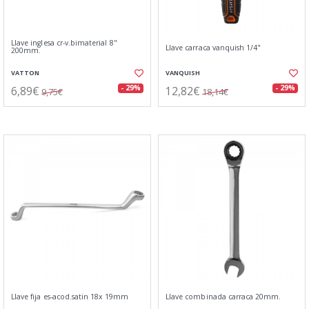
Llave inglesa cr-v.bimaterial 8"
Llave carraca vanquish 1/4"
200mm.
VATTON
VANQUISH
6,89€
12,82€
- 29%
- 29%
9,75€
18,14€
Llave fija es-acod.satin 18x 19mm
Llave combinada carraca 20mm.