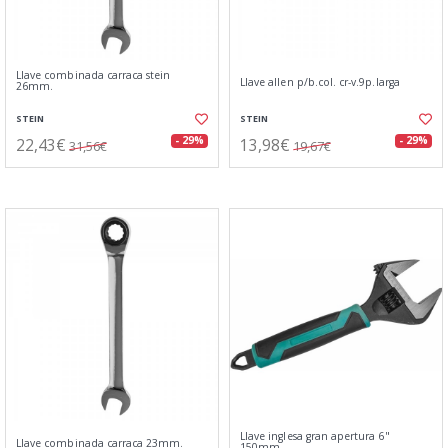
Llave combinada carraca stein
Llave allen p/b.col. cr-v.9p.larga
26mm.
STEIN
STEIN
22,43€
13,98€
- 29%
- 29%
31,56€
19,67€
Llave inglesa gran apertura 6"
Llave combinada carraca 23mm.
150mm.