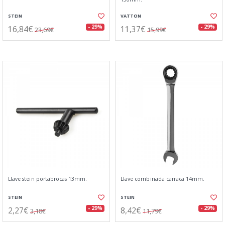
STEIN
VATTON
16,84€
11,37€
- 29%
- 29%
23,69€
15,99€
Llave stein portabrocas 13mm.
Llave combinada carraca 14mm.
STEIN
STEIN
2,27€
8,42€
- 29%
- 29%
3,18€
11,79€