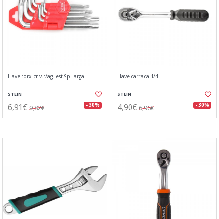
Llave torx cr-v.c/ag. est.9p.larga
Llave carraca 1/4"
STEIN
STEIN
6,91€
4,90€
- 30%
- 30%
9,82€
6,96€