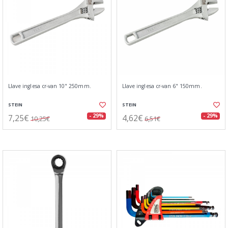
Llave inglesa cr-van 10" 250mm.
Llave inglesa cr-van 6" 150mm.
STEIN
STEIN
7,25€
4,62€
- 29%
- 29%
10,25€
6,51€