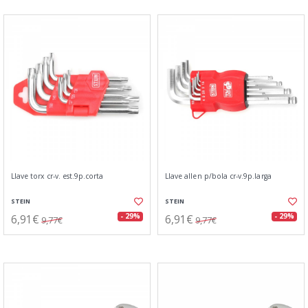
Llave torx cr-v. est.9p.corta
Llave allen p/bola cr-v.9p.larga
STEIN
STEIN
6,91€
6,91€
- 29%
- 29%
9,77€
9,77€