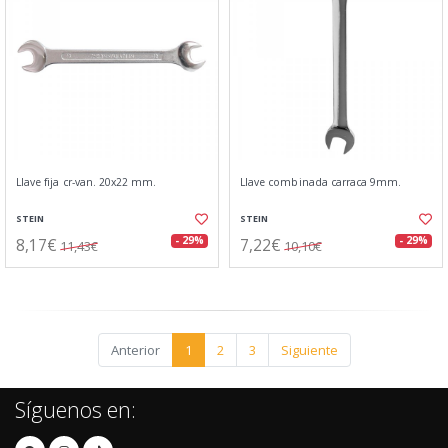
Llave fija cr-van. 20x22 mm.
Llave combinada carraca 9mm.
STEIN
STEIN
8,17€
7,22€
- 29%
- 29%
11,43€
10,10€
Anterior
1
2
3
Siguiente
Síguenos en: