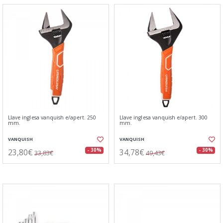
Llave inglesa vanquish e/apert. 250
Llave inglesa vanquish e/apert. 300
mm.
mm.
VANQUISH
VANQUISH
23,80€
34,78€
- 30%
- 30%
33,83€
49,43€