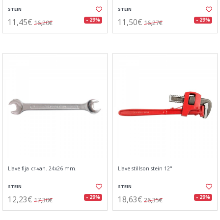
STEIN
STEIN
11,45€
11,50€
- 29%
- 29%
16,20€
16,27€
Llave fija cr-van. 24x26 mm.
Llave stillson stein 12"
STEIN
STEIN
12,23€
18,63€
- 29%
- 29%
17,30€
26,35€