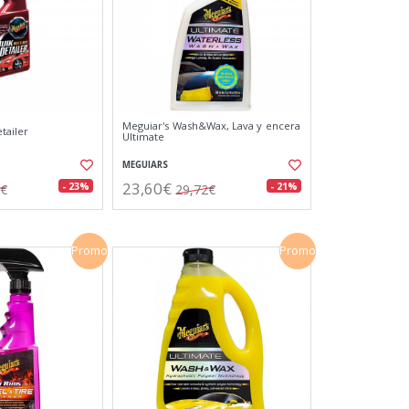
Meguiar's Wash&Wax, Lava y encera
tailer
Ultimate
MEGUIARS
23,60€
- 23%
- 21%
6€
29,72€
Promo
Promo