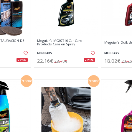
STAURACIÓN DE
Meguiar's MG07716 Car Care
Meguiar's Quik de
Products Cera en Spray
MEGUIARS
MEGUIARS
22,16€
18,02€
- 26%
- 23%
28,70€
23,2
Promo
Promo