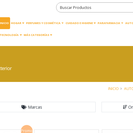
INICIO
HOGAR
PERFUMES Y COSMÉTICA
CUIDADO E HIGIENE
PARAFARMACIA
AUT
TECNOLOGÍA
MÁS CATEGORÍAS
terior
INICIO
AUT
Marcas
Or
Promo