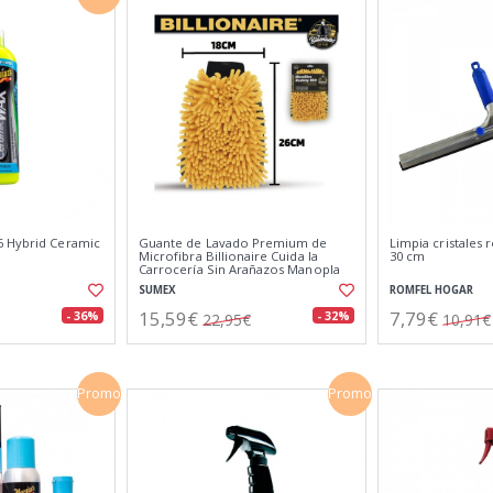
6 Hybrid Ceramic
Guante de Lavado Premium de
Limpia cristales
Microfibra Billionaire Cuida la
30 cm
Carrocería Sin Arañazos Manopla
de Secado y Lavado 26x18 cm
SUMEX
ROMFEL HOGAR
15,59€
7,79€
- 36%
- 32%
22,95€
10,91€
Promo
Promo