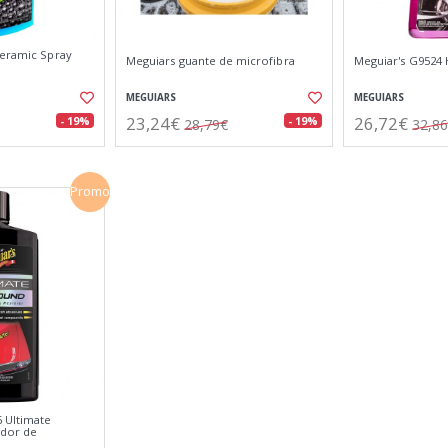
Ceramic Spray
Meguiars guante de microfibra
Meguiar's G9524 
MEGUIARS
MEGUIARS
23,24€
26,72€
- 19%
- 19%
28,79€
32,8
Promo
 Ultimate
dor de