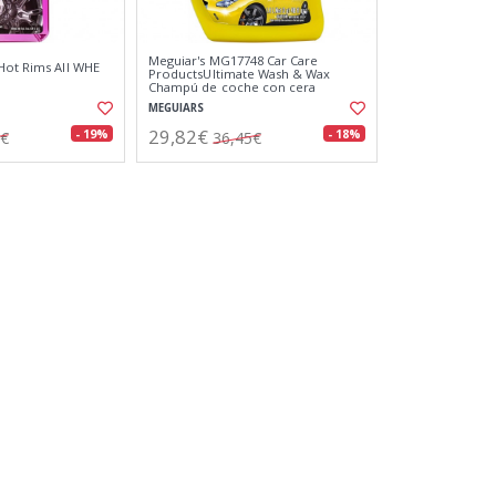
Meguiar's MG17748 Car Care
Hot Rims All WHE
ProductsUltimate Wash & Wax
Champú de coche con cera
MEGUIARS
29,82€
- 19%
- 18%
6€
36,45€