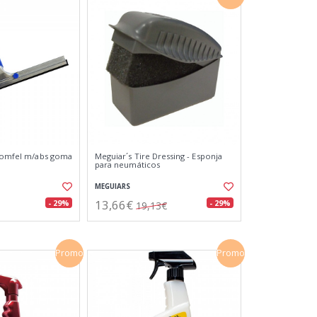
 romfel m/abs goma
Meguiar´s Tire Dressing - Esponja
para neumáticos
MEGUIARS
13,66€
- 29%
- 29%
19,13€
Promo
Promo