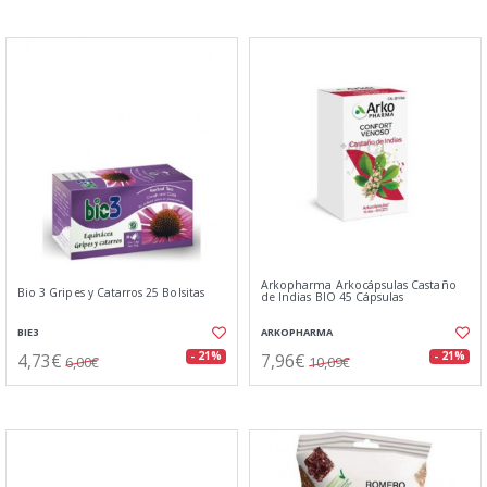
Arkopharma Arkocápsulas Castaño
Bio 3 Gripes y Catarros 25 Bolsitas
de Indias BIO 45 Cápsulas
BIE3
ARKOPHARMA
4,73€
7,96€
- 21%
- 21%
6,00€
10,09€