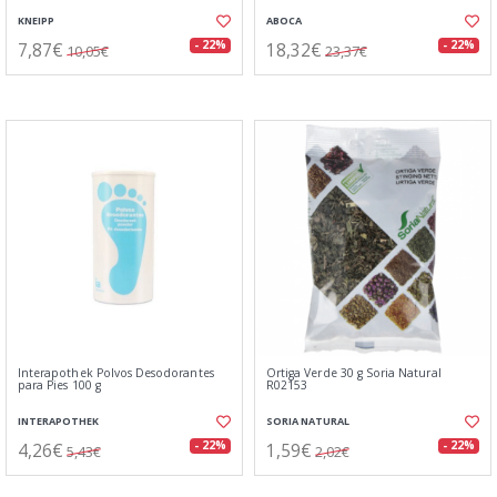
KNEIPP
ABOCA
7,87€
18,32€
- 22%
- 22%
10,05€
23,37€
Interapothek Polvos Desodorantes
Ortiga Verde 30 g Soria Natural
para Pies 100 g
R02153
INTERAPOTHEK
SORIA NATURAL
4,26€
1,59€
- 22%
- 22%
5,43€
2,02€