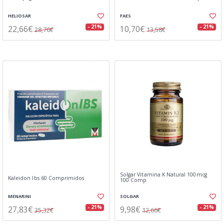
HELIOSAR
FAES
22,66€
10,70€
- 21%
- 21%
28,76€
13,58€
Solgar Vitamina K Natural 100mcg
Kaleidon Ibs 60 Comprimidos
100 Comp
MENARINI
SOLGAR
27,83€
9,98€
- 21%
- 21%
35,32€
12,66€