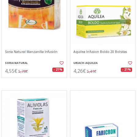
Soria Natural Manzanilla Infusión
Aquilea Infusion Boldo 20 Bolsitas
SORIA NATURAL
URIACH-AQUILEA
4,55€
4,26€
- 21%
- 21%
5,78€
5,41€