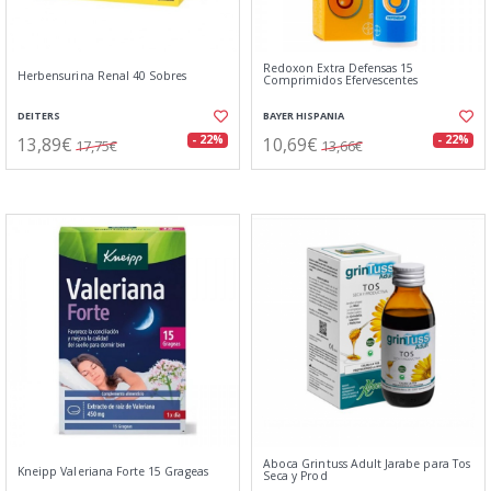
Redoxon Extra Defensas 15
Herbensurina Renal 40 Sobres
Comprimidos Efervescentes
DEITERS
BAYER HISPANIA
13,89€
10,69€
- 22%
- 22%
17,75€
13,66€
Aboca Grintuss Adult Jarabe para Tos
Kneipp Valeriana Forte 15 Grageas
Seca y Prod