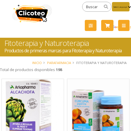
Powered
by
Tra
Fitoterapia y Naturoterapia
Productos de primeras marcas para Fitoterapia y Naturoterapia
INICIO
PARAFARMACIA
FITOTERAPIA Y NATUROTERAPIA
Total de productos disponibles
198