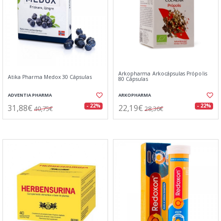
Arkopharma Arkocápsulas Própolis
Atika Pharma Medox 30 Cápsulas
80 Cápsulas
ADVENTIA PHARMA
ARKOPHARMA
31,88€
22,19€
- 22%
- 22%
40,75€
28,36€