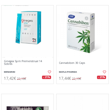
Ginegea Spm Premenstrual 14
Cannabiben 30 Caps
Sobres
MENARINI
MAYLA PHARMA
17,42€
17,44€
- 21%
- 21%
22,18€
22,19€