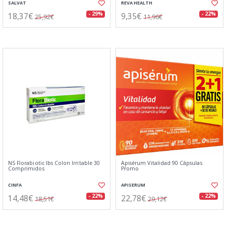
SALVAT
REVA HEALTH
18,37€
9,35€
- 29%
- 22%
25,92€
11,96€
NS Florabiotic Ibs Colon Irritable 30
Apisérum Vitalidad 90 Cápsulas
Comprimidos
Promo
CINFA
APISERUM
14,48€
22,78€
- 22%
- 22%
18,51€
29,12€