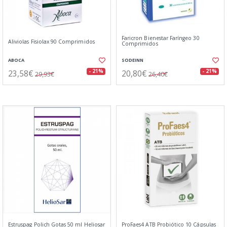
Faricron Bienestar Faríngeo 30
Aliviolas Fisiolax 90 Comprimidos
Comprimidos
ABOCA
SODEINN
23,58€
20,80€
- 21%
- 21%
29,93€
26,40€
Estruspag Polich Gotas 50 ml Heliosar
ProFaes4 ATB Probiótico 10 Cápsulas