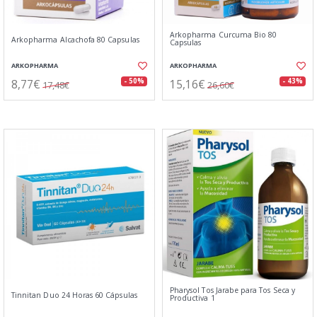
Arkopharma Curcuma Bio 80
Arkopharma Alcachofa 80 Capsulas
Capsulas
ARKOPHARMA
ARKOPHARMA
8,77€
15,16€
- 50%
- 43%
17,48€
26,60€
Pharysol Tos Jarabe para Tos Seca y
Tinnitan Duo 24 Horas 60 Cápsulas
Productiva 1