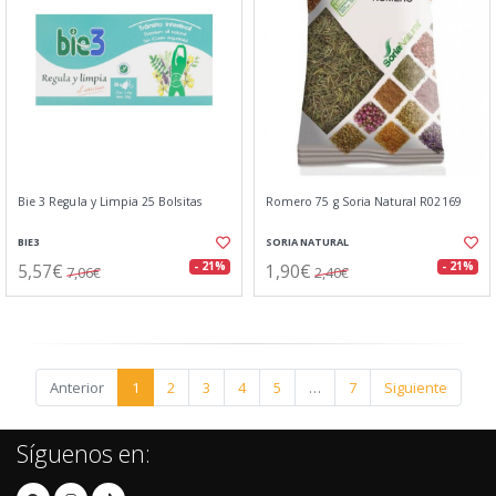
Bie 3 Regula y Limpia 25 Bolsitas
Romero 75 g Soria Natural R02169
BIE3
SORIA NATURAL
5,57€
1,90€
- 21%
- 21%
7,06€
2,40€
Anterior
1
2
3
4
5
…
7
Siguiente
Síguenos en: