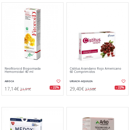
Neofitoroid Biopomada
Cistitus Arandano Rojo Americano
Hemorroidal 40 ml
60 Comprimidos
ABOCA
URIACH-AQUILEA
17,14€
29,40€
- 22%
- 22%
21,91€
37,58€