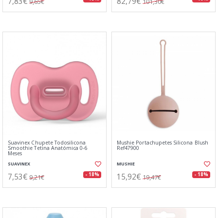
7,83€
82,79€
9,65€
101,30€
Suavinex Chupete Todosilicona
Mushie Portachupetes Silicona Blush
Smoothie Tetina Anatómica 0-6
Ref47900
Meses
SUAVINEX
MUSHIE
7,53€
15,92€
- 18%
- 18%
9,21€
19,47€