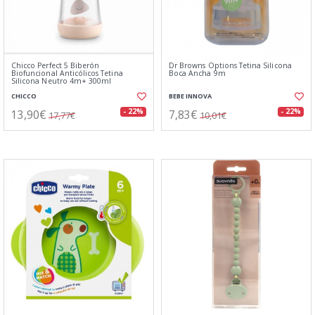
Chicco Perfect 5 Biberón
Dr Browns Options Tetina Silicona
Biofuncional Anticólicos Tetina
Boca Ancha 9m
Silicona Neutro 4m+ 300ml
CHICCO
BEBE INNOVA
13,90€
7,83€
- 22%
- 22%
17,77€
10,01€