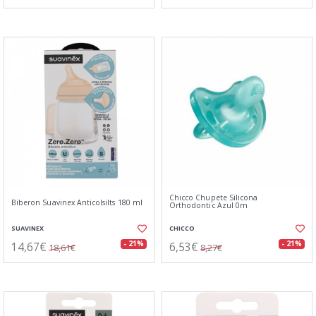
Chicco Chupete Silicona
Biberon Suavinex Anticolsilts 180 ml
Orthodontic Azul 0m
SUAVINEX
CHICCO
14,67€
6,53€
- 21%
- 21%
18,61€
8,27€