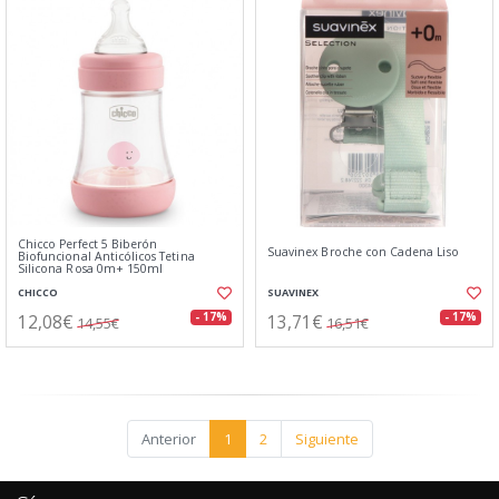
Chicco Perfect 5 Biberón
Suavinex Broche con Cadena Liso
Biofuncional Anticólicos Tetina
Silicona Rosa 0m+ 150ml
CHICCO
SUAVINEX
12,08€
13,71€
- 17%
- 17%
14,55€
16,51€
Anterior
1
2
Siguiente