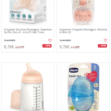
Chupete Silicona Fisiologico Suavinex
Suavinex Chupete Fisiologico Silicona
Sx Pro Zero 0 - 6 m 01 Fair Tone
6-18m X2
SUAVINEX
SUAVINEX
8,78€
9,78€
- 18%
- 18%
10,67€
11,88€