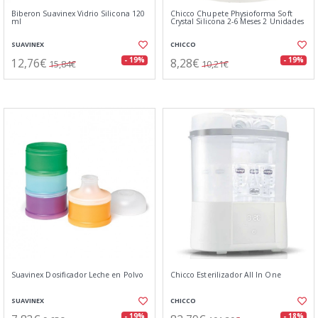
Biberon Suavinex Vidrio Silicona 120
Chicco Chupete Physioforma Soft
ml
Crystal Silicona 2-6 Meses 2 Unidades
SUAVINEX
CHICCO
12,76€
8,28€
- 19%
- 19%
15,84€
10,21€
Suavinex Dosificador Leche en Polvo
Chicco Esterilizador All In One
SUAVINEX
CHICCO
- 19%
- 18%