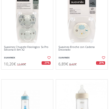
Suavinex Chupete Fisiologico Sx Pro
Suavinex Broche con Cadena
Silicona 0-6m X2
Decorado
SUAVINEX
SUAVINEX
10,20€
6,89€
- 21%
- 20%
12,86€
8,62€