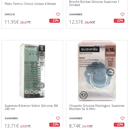
Broche Bolitas Silicona Suavinex 1
Plato Termo Chicco Unisex 6 Meses
Unidad
CHICCO
SUAVINEX
11,95€
12,57€
- 22%
- 22%
15,27€
16,06€
Suavinex Biberon Vidrio Silicona 3M
Chupete Silicona Fisiologico Suavinex
240 ml
Wonder Sx 6-18m
SUAVINEX
SUAVINEX
13,71€
8,74€
- 22%
- 22%
17,51€
11,16€