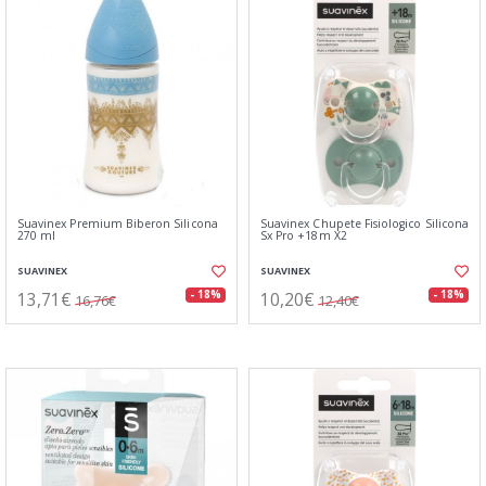
Suavinex Premium Biberon Silicona
Suavinex Chupete Fisiologico Silicona
270 ml
Sx Pro +18m X2
SUAVINEX
SUAVINEX
13,71€
10,20€
- 18%
- 18%
16,76€
12,40€