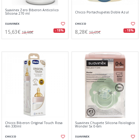
Suavinex Zero Biberon Anticolico
Chicco Portachupetes Doble Azul
Silicona 270 ml
SUAVINEX
CHICCO
15,63€
8,28€
- 18%
- 18%
18,98€
10,05€
Chicco Biberon Original Touch Rosa
Suavinex Chupete Silicona Fisiologico
4m 330ml
Wonder Sx 0-6m
CHICCO
SUAVINEX