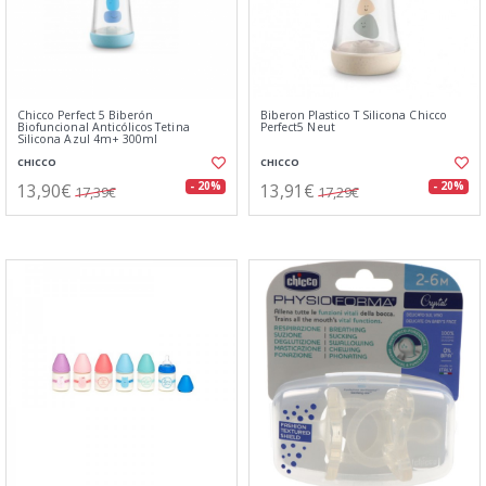
Chicco Perfect 5 Biberón
Biberon Plastico T Silicona Chicco
Biofuncional Anticólicos Tetina
Perfect5 Neut
Silicona Azul 4m+ 300ml
CHICCO
CHICCO
13,90€
13,91€
- 20%
- 20%
17,39€
17,29€