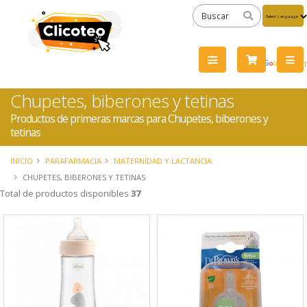
Powered
by
Tra
Chupetes, biberones y tetinas
Productos de primeras marcas para Chupetes, biberones y
tetinas
INICIO
PARAFARMACIA
MATERNIDAD Y LACTANCIA
CHUPETES, BIBERONES Y TETINAS
Total de productos disponibles
37