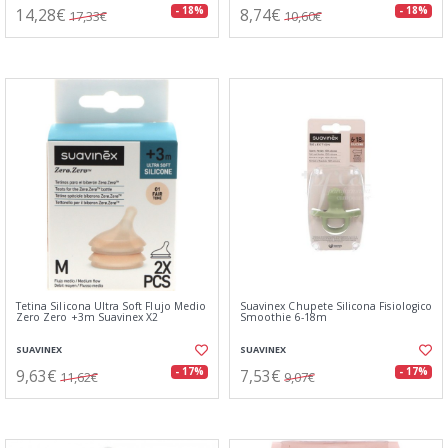
14,28€
8,74€
- 18%
- 18%
17,33€
10,60€
Tetina Silicona Ultra Soft Flujo Medio
Suavinex Chupete Silicona Fisiologico
Zero Zero +3m Suavinex X2
Smoothie 6-18m
SUAVINEX
SUAVINEX
9,63€
7,53€
- 17%
- 17%
11,62€
9,07€