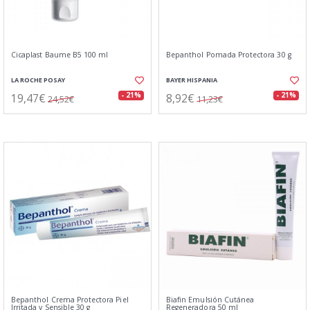
Cicaplast Baume B5 100 ml
Bepanthol Pomada Protectora 30 g
LA ROCHE POSAY
BAYER HISPANIA
19,47€
8,92€
- 21%
- 21%
24,52€
11,23€
Bepanthol Crema Protectora Piel
Biafin Emulsión Cutánea
Irritada y Sensible 30 g
Regeneradora 50 ml