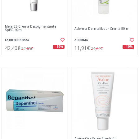
Mela B3 Crema Despigmentante
Aderma Dermalibour Crema 50 ml
Spf30 40ml
LA ROCHE POSAY
A-DERMA
42,40€
11,91€
- 19%
- 19%
52,65€
14,69€
Avène Cicalfate+ Emulsión