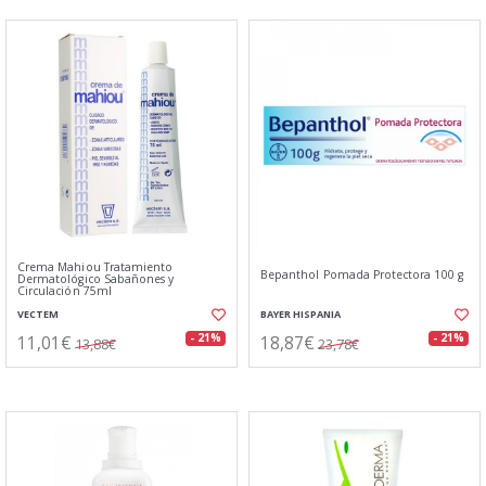
Crema Mahiou Tratamiento
Bepanthol Pomada Protectora 100 g
Dermatológico Sabañones y
Circulación 75ml
VECTEM
BAYER HISPANIA
11,01€
18,87€
- 21%
- 21%
13,88€
23,78€