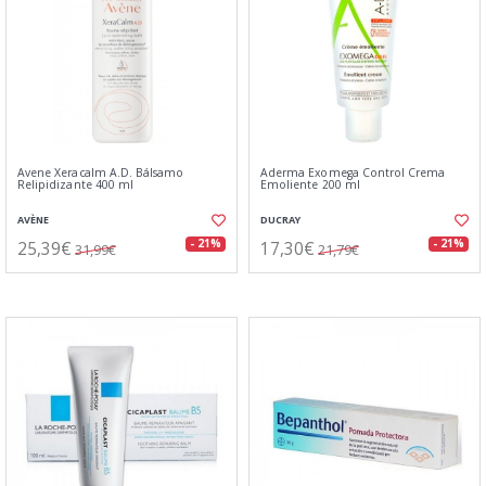
Avene Xeracalm A.D. Bálsamo
Aderma Exomega Control Crema
Relipidizante 400 ml
Emoliente 200 ml
AVÈNE
DUCRAY
25,39€
17,30€
- 21%
- 21%
31,99€
21,79€