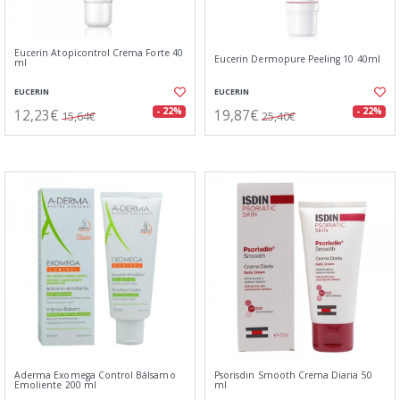
Eucerin Atopicontrol Crema Forte 40
Eucerin Dermopure Peeling 10 40ml
ml
EUCERIN
EUCERIN
12,23€
19,87€
- 22%
- 22%
15,64€
25,40€
Aderma Exomega Control Bálsamo
Psorisdin Smooth Crema Diaria 50
Emoliente 200 ml
ml