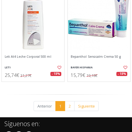
Leti At4 Leche Corporal 500 ml
Bepanthol Sensicalm Crema 50 g
LETI
BAYER HISPANIA
25,74€
15,79€
- 18%
- 18%
31,27€
19,18€
Anterior
1
2
Siguiente
Síguenos en: