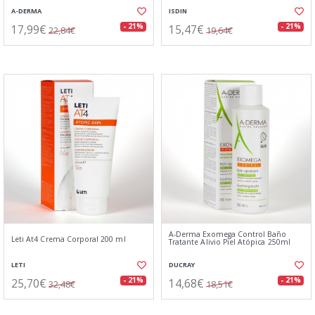
A-DERMA
ISDIN
17,99€
15,47€
- 21%
- 21%
22,84€
19,64€
A-Derma Exomega Control Baño
Leti At4 Crema Corporal 200 ml
Tratante Alivio Piel Atópica 250ml
LETI
DUCRAY
25,70€
14,68€
- 21%
- 21%
32,48€
18,51€