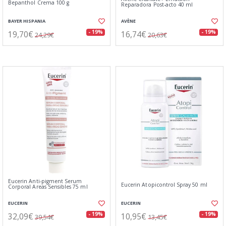
Bepanthol Crema 100 g
Reparadora Post-acto 40 ml
BAYER HISPANIA
AVÈNE
19,70€
16,74€
- 19%
- 19%
24,29€
20,63€
Eucerin Anti-pigment Serum
Eucerin Atopicontrol Spray 50 ml
Corporal Areas Sensibles 75 ml
EUCERIN
EUCERIN
32,09€
10,95€
- 19%
- 19%
39,54€
13,45€