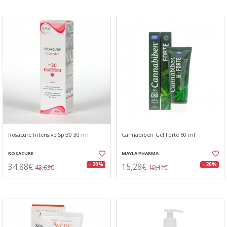
Rosacure Intensive Spf30 30 ml
Cannabiben Gel Forte 60 ml
ROSACURE
MAYLA PHARMA
34,88€
15,28€
- 20%
- 20%
43,63€
19,11€