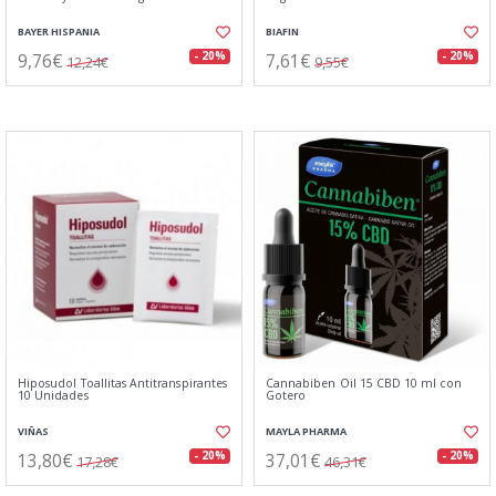
BAYER HISPANIA
BIAFIN
9,76€
7,61€
- 20%
- 20%
12,24€
9,55€
Hiposudol Toallitas Antitranspirantes
Cannabiben Oil 15 CBD 10 ml con
10 Unidades
Gotero
VIÑAS
MAYLA PHARMA
13,80€
37,01€
- 20%
- 20%
17,28€
46,31€