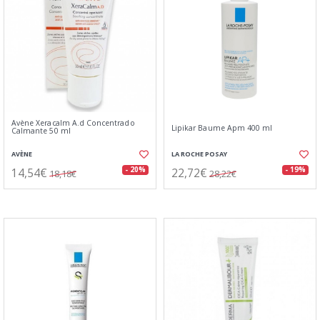
Avène Xeracalm A.d Concentrado
Lipikar Baume Apm 400 ml
Calmante 50 ml
AVÈNE
LA ROCHE POSAY
14,54€
22,72€
- 20%
- 19%
18,18€
28,22€