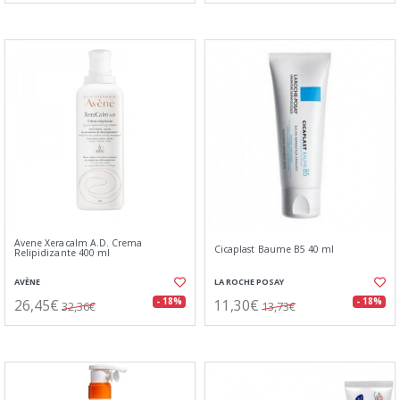
Avene Xeracalm A.D. Crema
Cicaplast Baume B5 40 ml
Relipidizante 400 ml
AVÈNE
LA ROCHE POSAY
26,45€
11,30€
- 18%
- 18%
32,36€
13,73€