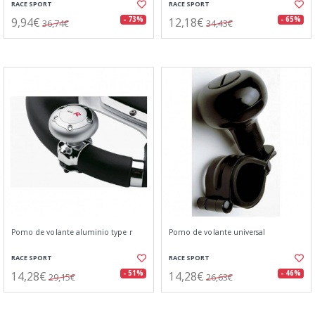
RACE SPORT
RACE SPORT
9,94€
12,18€
- 73%
- 65%
36,74€
34,43€
Pomo de volante aluminio type r
Pomo de volante universal
RACE SPORT
RACE SPORT
14,28€
14,28€
- 51%
- 46%
29,15€
26,63€