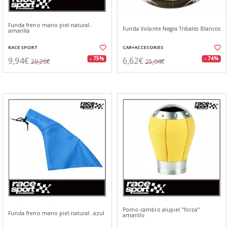
Funda freno mano piel natural.
Funda Volante Negra Tribales Blancos
amarilla
RACE SPORT
CAR+ACCESORIES
9,94€
6,62€
- 75%
- 74%
39,26€
25,04€
Pomo cambio alupiel "forza"
Funda freno mano piel natural. azul
amarillo