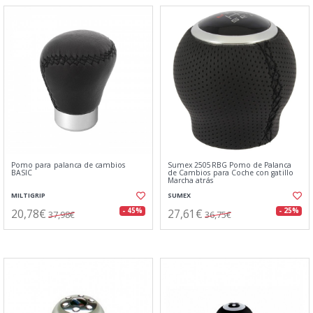
Pomo para palanca de cambios
Sumex 2505RBG Pomo de Palanca
BASIC
de Cambios para Coche con gatillo
Marcha atrás
MILTIGRIP
SUMEX
20,78€
27,61€
- 45%
- 25%
37,98€
36,75€