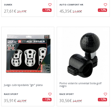
SUMEX
AUTO-COMFORT HR
27,61€
45,35€
- 13%
- 12%
31,77€
51,80€
Pomo volante universal bola golf
Juego cubrepedales "gtr" plata
negro
RACE SPORT
RACE SPORT
35,91€
30,56€
- 12%
- 12%
40,72€
34,65€