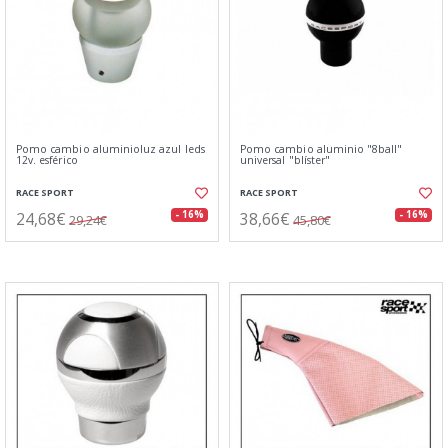
Pomo cambio aluminioluz azul leds
Pomo cambio aluminio "8ball"
12v. esférico
universal "blíster"
RACE SPORT
RACE SPORT
24,68€
38,66€
- 16%
- 16%
29,24€
45,80€