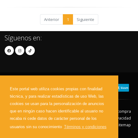
Anterior
1
Siguiente
Síguenos en:
Este portal web utiliza cookies propias con finalidad
técnica, y para realizar estadísticas de uso Web, las
cookies se usan para la personalización de anuncios
que en ningún caso hacen identificable al usuario no
Contacto
Aviso Legal
Condiciones de compra
Política de envíos
Política de devolución
Política de Privacidad
recaba ni cede datos de carácter personal de los
Política de Cookies
Sitemap
usuarios sin su conocimiento
Términos y condiciones
© 2026 - Todos los derechos reservados.