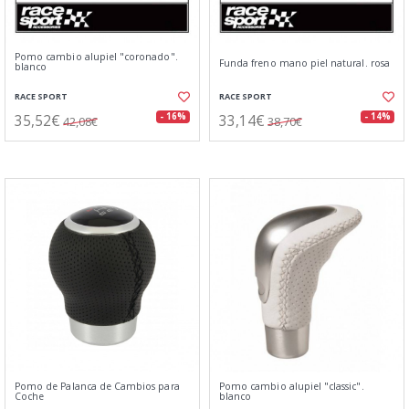
Pomo cambio alupiel "coronado".
Funda freno mano piel natural. rosa
blanco
RACE SPORT
RACE SPORT
35,52€
33,14€
- 16%
- 14%
42,08€
38,70€
Pomo de Palanca de Cambios para
Pomo cambio alupiel "classic".
Coche
blanco