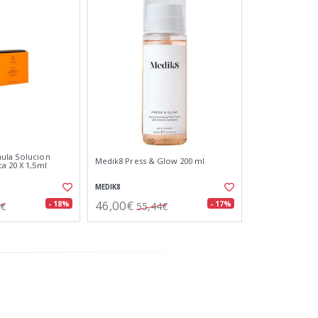
mula Solucion
Medik8 Press & Glow 200 ml
a 20 X 1,5ml
MEDIK8
46,00€
- 18%
- 17%
0€
55,44€