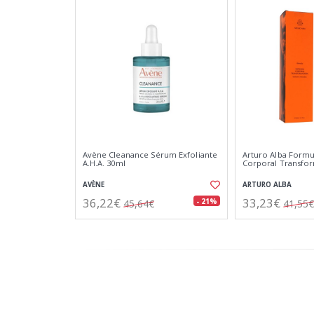
Avène Cleanance Sérum Exfoliante
Arturo Alba Formu
A.H.A. 30ml
Corporal Transfo
AVÈNE
ARTURO ALBA
36,22€
33,23€
- 21%
45,64€
41,55€