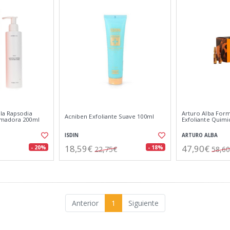
la Rapsodia
Arturo Alba For
Acniben Exfoliante Suave 100ml
rmadora 200ml
Exfoliante Quimic
ISDIN
ARTURO ALBA
18,59€
47,90€
- 20%
- 18%
22,75€
58,6
Anterior
1
Siguiente