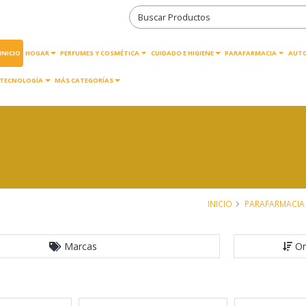
INICIO
HOGAR
PERFUMES Y COSMÉTICA
CUIDADO E HIGIENE
PARAFARMACIA
AUT
TECNOLOGÍA
MÁS CATEGORÍAS
INICIO
PARAFARMACIA
Marcas
Or