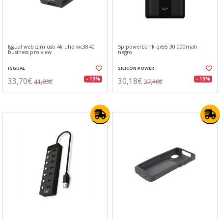
Iggual webcam usb 4k uhd wc3840
Sp powerbank qx55 30.000mah
business pro view
negro
IGGUAL
SILICON POWER
33,70€
30,18€
- 19%
- 19%
41,83€
37,46€