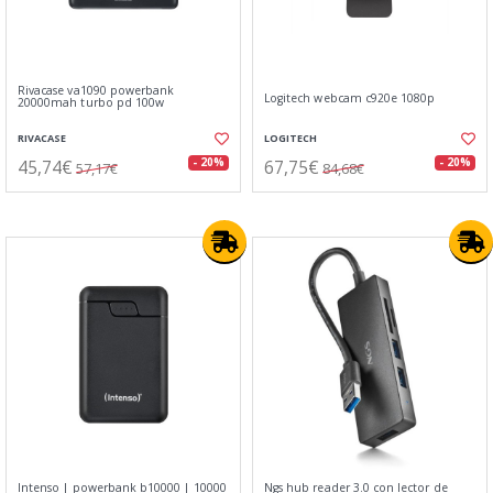
Rivacase va1090 powerbank
Logitech webcam c920e 1080p
20000mah turbo pd 100w
RIVACASE
LOGITECH
45,74€
67,75€
- 20%
- 20%
57,17€
84,68€
Intenso | powerbank b10000 | 10000
Ngs hub reader 3.0 con lector de