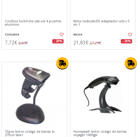
Coolbox hub4 lite usb-c/a 4 puertos
Nilox nxdsusbc05 adaptador usb-c 5
aluminio
en 1
COOLBOX
NILOX
7,72€
21,83€
- 20%
- 20%
9,66€
27,29€
10pos lector código de barras ls-
Honeywell léctor código de barras
270un láser
voyager 1400gsr