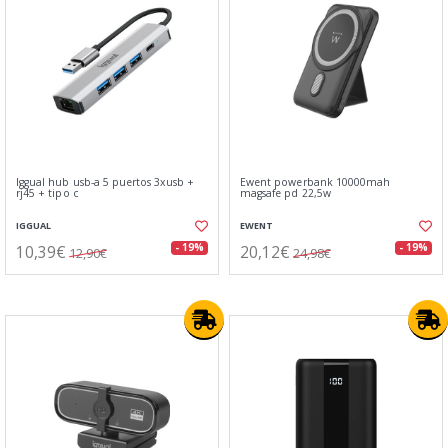
Iggual hub usb-a 5 puertos 3xusb +
Ewent powerbank 10000mah
rj45 + tipo c
magsafe pd 22,5w
IGGUAL
EWENT
10,39€
20,12€
- 19%
- 19%
12,90€
24,98€