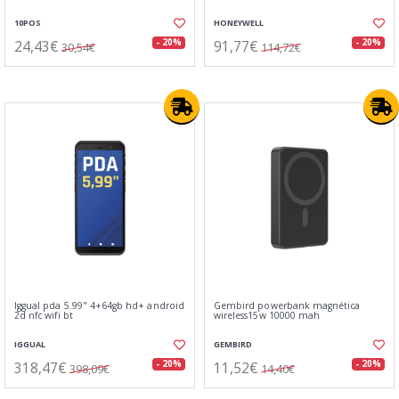
10POS
HONEYWELL
24,43€
91,77€
- 20%
- 20%
30,54€
114,72€
Iggual pda 5.99" 4+64gb hd+ android
Gembird powerbank magnética
2d nfc wifi bt
wireless15w 10000 mah
IGGUAL
GEMBIRD
318,47€
11,52€
- 20%
- 20%
398,09€
14,40€