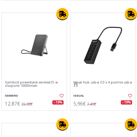
Gembird powerbank wireless15 w
Iggual hub usb-a 3.0 x 4 puertos usb-a
c/soporte 10000mah
3.0
GEMBIRD
IGGUAL
12,87€
5,96€
- 19%
- 19%
15,98€
7,40€