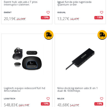
Ewent hub usb-usb-c 7 ptos
Iggual funda pda rugerizada
interruptor c/alimen.
quantum order
EWENT
IGGUAL
20,19€
13,27€
- 19%
- 19%
25,06€
16,47€
Logitech equipo videoconf full hd
Nilox docking station usbc 8 en 1
4mic+altavoz
dual 4k 1000mbps
LOGITECH
NILOX
548,83€
43,68€
- 19%
- 19%
681,14€
54,21€