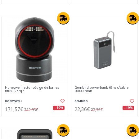
Honeywell lector código de barras
Gembird powerbank 65 w c/cable
hf680 2d/qr
20000 mah
HONEYWELL
GEMBIRD
171,57€
22,36€
- 19%
- 19%
212,93€
27,75€