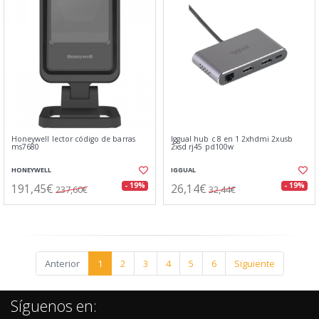
Honeywell lector código de barras
Iggual hub c 8 en 1 2xhdmi 2xusb
ms7680
2xsd rj45 pd100w
HONEYWELL
IGGUAL
191,45€
26,14€
- 19%
- 19%
237,60€
32,44€
Anterior
1
2
3
4
5
6
Siguiente
Síguenos en: