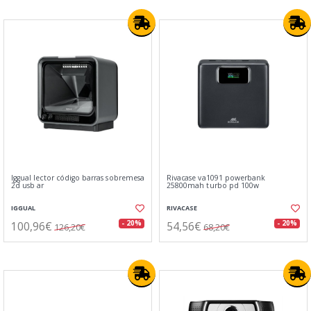
Iggual lector código barras sobremesa
Rivacase va1091 powerbank
2d usb ar
25800mah turbo pd 100w
IGGUAL
RIVACASE
100,96€
54,56€
- 20%
- 20%
126,20€
68,20€