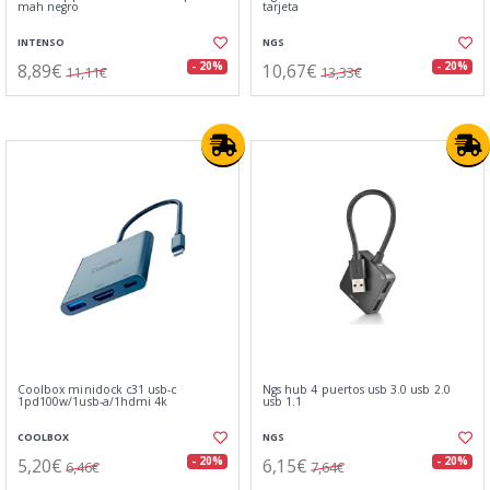
mah negro
tarjeta
INTENSO
NGS
8,89€
10,67€
- 20%
- 20%
11,11€
13,33€
Coolbox minidock c31 usb-c
Ngs hub 4 puertos usb 3.0 usb 2.0
1pd100w/1usb-a/1hdmi 4k
usb 1.1
COOLBOX
NGS
5,20€
6,15€
- 20%
- 20%
6,46€
7,64€