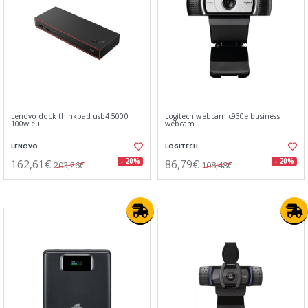
Lenovo dock thinkpad usb4 5000
Logitech webcam c930e business
100w eu
webcam
LENOVO
LOGITECH
162,61€
86,79€
- 20%
- 20%
203,26€
108,48€