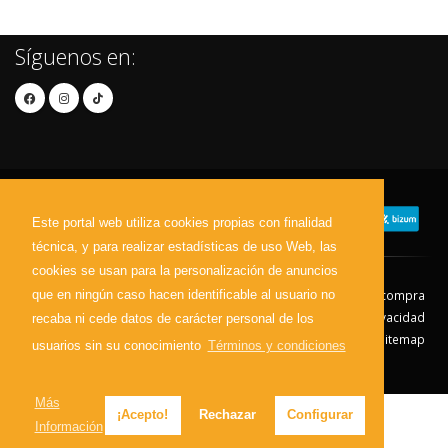
Síguenos en:
Este portal web utiliza cookies propias con finalidad
técnica, y para realizar estadísticas de uso Web, las
cookies se usan para la personalización de anuncios
que en ningún caso hacen identificable al usuario no
Contacto
Aviso Legal
Condiciones de compra
Política de envíos
Política de devolución
Política de Privacidad
recaba ni cede datos de carácter personal de los
Política de Cookies
Sitemap
usuarios sin su conocimiento
Términos y condiciones
© 2026 - Todos los derechos reservados.
Más
¡Acepto!
Rechazar
Configurar
Información